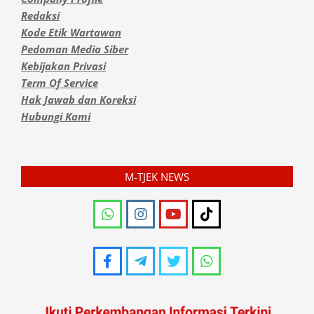
Redaksi
Kode Etik Wartawan
Pedoman Media Siber
Kebijakan Privasi
Term Of Service
Hak Jawab dan Koreksi
Hubungi Kami
M-TJEK NEWS