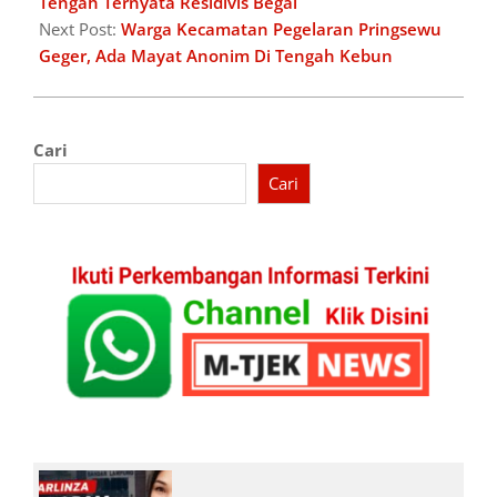
Tengah Ternyata Residivis Begal
Next Post:
Warga Kecamatan Pegelaran Pringsewu
Geger, Ada Mayat Anonim Di Tengah Kebun
Cari
Cari