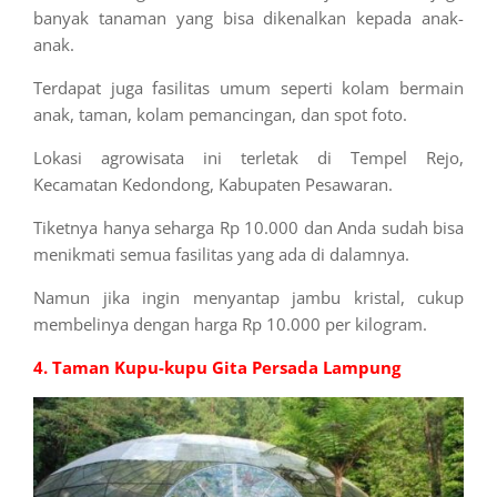
banyak tanaman yang bisa dikenalkan kepada anak-
anak.
Terdapat juga fasilitas umum seperti kolam bermain
anak, taman, kolam pemancingan, dan spot foto.
Lokasi agrowisata ini terletak di Tempel Rejo,
Kecamatan Kedondong, Kabupaten Pesawaran.
Tiketnya hanya seharga Rp 10.000 dan Anda sudah bisa
menikmati semua fasilitas yang ada di dalamnya.
Namun jika ingin menyantap jambu kristal, cukup
membelinya dengan harga Rp 10.000 per kilogram.
4. Taman Kupu-kupu Gita Persada Lampung