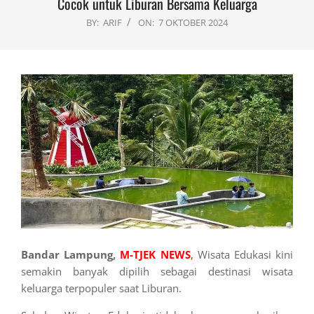
Cocok untuk Liburan Bersama Keluarga
BY:
ARIF
ON:
7 OKTOBER 2024
Bandar Lampung,
M-TJEK NEWS
,
Wisata Edukasi kini
semakin banyak dipilih sebagai destinasi wisata
keluarga terpopuler saat Liburan.