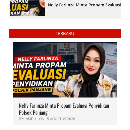
Nelly Farlinza Minta Propam Evaluasi Pe
TERBARU
Nelly Farlinza Minta Propam Evaluasi Penyidikan
Polsek Panjang
BY:
ARIF
ON:
5 AGUSTUS 2026