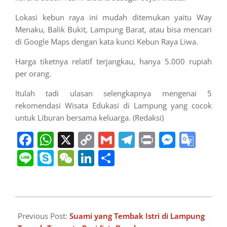
Lokasi kebun raya ini mudah ditemukan yaitu Way
Menaku, Balik Bukit, Lampung Barat, atau bisa mencari
di Google Maps dengan kata kunci Kebun Raya Liwa.
Harga tiketnya relatif terjangkau, hanya 5.000 rupiah
per orang.
Itulah tadi ulasan selengkapnya mengenai 5
rekomendasi Wisata Edukasi di Lampung yang cocok
untuk Liburan bersama keluarga. (Redaksi)
Facebook
WhatsApp
X
Copy
Gmail
Telegram
Print
Messe
Goo
Link
Tran
Line
Skype
WeChat
LinkedIn
Share
2024-
10-
Previous Post:
Suami yang Tembak Istri di Lampung
07