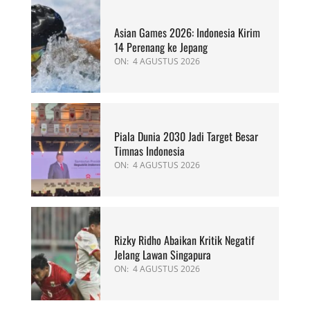
Asian Games 2026: Indonesia Kirim
14 Perenang ke Jepang
ON:
4 AGUSTUS 2026
Piala Dunia 2030 Jadi Target Besar
Timnas Indonesia
ON:
4 AGUSTUS 2026
Rizky Ridho Abaikan Kritik Negatif
Jelang Lawan Singapura
ON:
4 AGUSTUS 2026