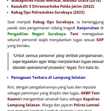
Wakapolres Pulau Morotai, Maluku Utara (2018)
Kasubdit 3 Ditresnarkoba Polda Jatim (2022)
Kabag Ops Polrestabes Surabaya (2023)
Saat menjadi
Kabag Ops Surabaya
, ia bertanggung
jawab atas pengamanan sidang tragedi
Kanjuruhan
di
Pengadilan Negeri Surabaya
.
Toni
menegaskan
seluruh personel wajib menjalankan tugas sesuai
SOP
yang berlaku.
“Untuk semua personel yang terlibat pengamanan,
saya tegaskan agar tetap menjalankan tugas sesuai
standar operasional prosedur,” tegas
Toni
kala itu.
Penugasan Terbaru di Lampung Selatan
Kini, dengan pengalamannya yang luas dan reputasi
sebagai pemimpin yang disiplin dan lugas,
AKBP Toni
Kasmiri
mengemban amanah baru sebagai
Kapolres
Lampung Selatan
. Warga dan jajaran
Polres Lamsel
pun menanti langkah-langkah strategis yang akan