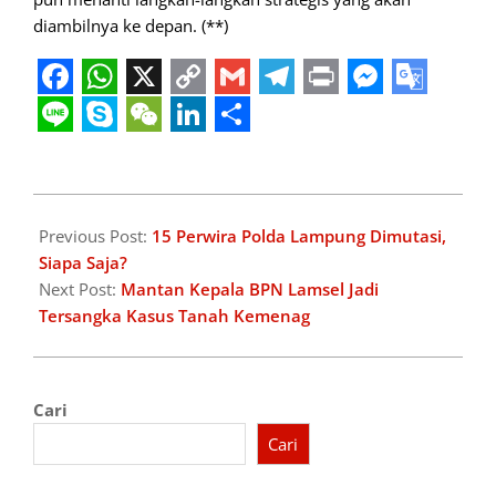
diambilnya ke depan. (**)
Facebook
WhatsApp
X
Copy
Gmail
Telegram
Print
Messeng
Googl
Link
Transl
Line
Skype
WeChat
LinkedIn
Share
2025-
06-
Previous Post:
15 Perwira Polda Lampung Dimutasi,
25
Siapa Saja?
Next Post:
Mantan Kepala BPN Lamsel Jadi
Tersangka Kasus Tanah Kemenag
Cari
Cari