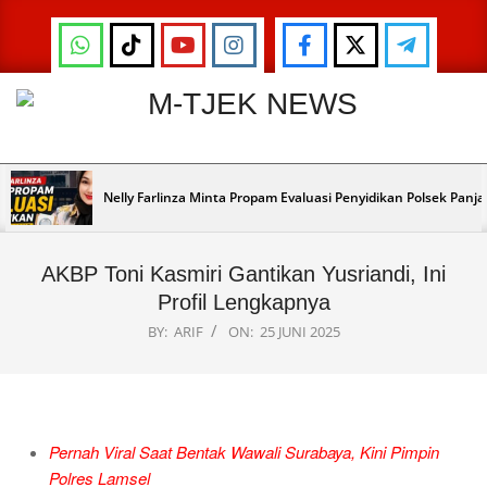
Skip
to
content
M-
TJEK
Primary
NEWS
Nelly Farlinza Minta Propam Evaluasi Penyidikan Polsek Panj
Navigation
Menu
AKBP Toni Kasmiri Gantikan Yusriandi, Ini
Profil Lengkapnya
BY:
ARIF
ON:
25 JUNI 2025
Pernah Viral Saat Bentak Wawali Surabaya, Kini Pimpin
Polres Lamsel