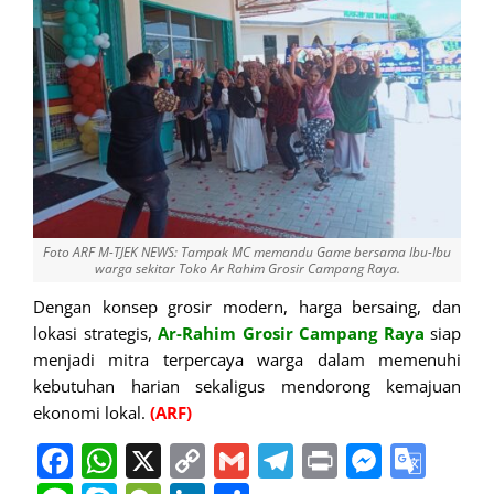
Foto ARF M-TJEK NEWS: Tampak MC memandu Game bersama Ibu-Ibu
warga sekitar Toko Ar Rahim Grosir Campang Raya.
Dengan konsep grosir modern, harga bersaing, dan
lokasi strategis,
Ar-Rahim
Grosir Campang Raya
siap
menjadi mitra terpercaya warga dalam memenuhi
kebutuhan harian sekaligus mendorong kemajuan
ekonomi lokal.
(ARF)
Facebook
WhatsApp
X
Copy
Gmail
Telegram
Print
Messe
Goo