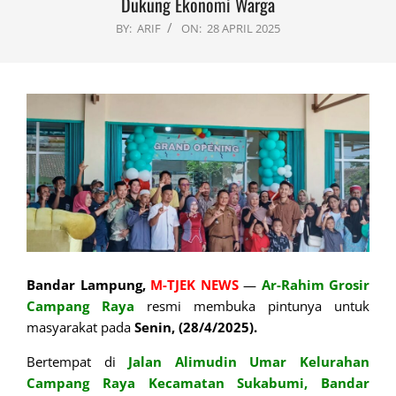
Dukung Ekonomi Warga
BY:
ARIF
ON:
28 APRIL 2025
Bandar Lampung,
M-TJEK NEWS
—
Ar-Rahim
Grosir
Campang Raya
resmi membuka pintunya untuk
masyarakat pada
Senin, (28/4/2025).
Bertempat di
Jalan Alimudin Umar Kelurahan
Campang Raya Kecamatan Sukabumi, Bandar