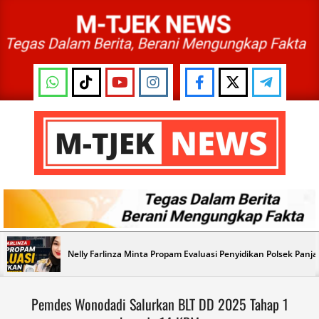
Skip
to
content
M-
TJEK
NEWS
Primary
Nelly Farlinza Minta Propam Evaluasi Penyidikan Polsek Panj
Navigation
Menu
Pemdes Wonodadi Salurkan BLT DD 2025 Tahap 1