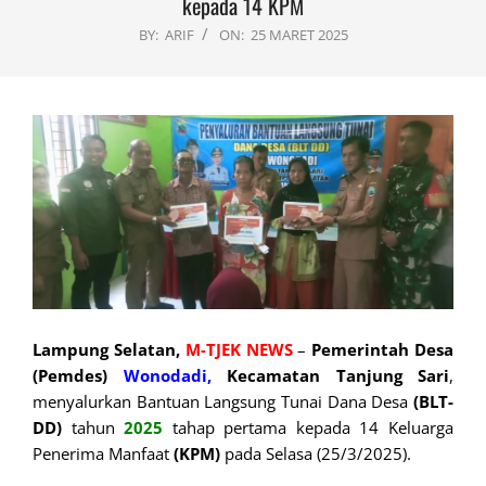
kepada 14 KPM
BY:
ARIF
ON:
25 MARET 2025
Lampung Selatan,
M-TJEK NEWS
–
Pemerintah Desa
(Pemdes)
Wonodadi,
Kecamatan Tanjung Sari
,
menyalurkan Bantuan Langsung Tunai Dana Desa
(BLT-
DD)
tahun
2025
tahap pertama kepada 14 Keluarga
Penerima Manfaat
(KPM)
pada Selasa (25/3/2025).