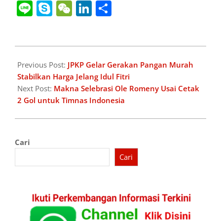
Link
Tran
Line
Skype
WeChat
LinkedIn
Share
2025-
03-
Previous Post:
JPKP Gelar Gerakan Pangan Murah
25
Stabilkan Harga Jelang Idul Fitri
Next Post:
Makna Selebrasi Ole Romeny Usai Cetak
2 Gol untuk Timnas Indonesia
Cari
Cari