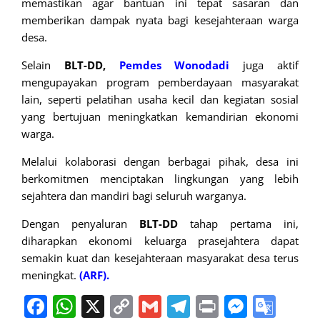
memastikan agar bantuan ini tepat sasaran dan
memberikan dampak nyata bagi kesejahteraan warga
desa.
Selain
BLT-DD,
Pemdes Wonodadi
juga aktif
mengupayakan program pemberdayaan masyarakat
lain, seperti pelatihan usaha kecil dan kegiatan sosial
yang bertujuan meningkatkan kemandirian ekonomi
warga.
Melalui kolaborasi dengan berbagai pihak, desa ini
berkomitmen menciptakan lingkungan yang lebih
sejahtera dan mandiri bagi seluruh warganya.
Dengan penyaluran
BLT-DD
tahap pertama ini,
diharapkan ekonomi keluarga prasejahtera dapat
semakin kuat dan kesejahteraan masyarakat desa terus
meningkat.
(ARF).
Facebook
WhatsApp
X
Copy
Gmail
Telegram
Print
Messe
Goo