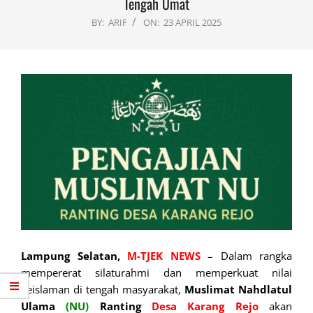
Tengah Umat
BY:
ARIF
ON:
23 APRIL 2025
Lampung Selatan,
M-TJEK NEWS
– Dalam rangka
mempererat silaturahmi dan memperkuat nilai
keislaman di tengah masyarakat,
Muslimat Nahdlatul
Ulama
(NU)
Rantin
g
Desa Karang
Rejo
akan