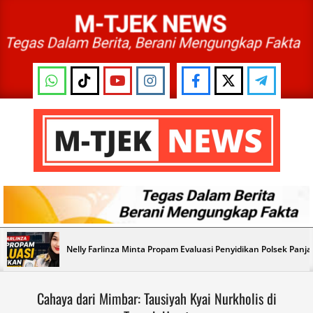
Skip
to
content
M-
TJEK
NEWS
Primary
Nelly Farlinza Minta Propam Evaluasi Penyidikan Polsek Panj
Navigation
Menu
Cahaya dari Mimbar: Tausiyah Kyai Nurkholis di