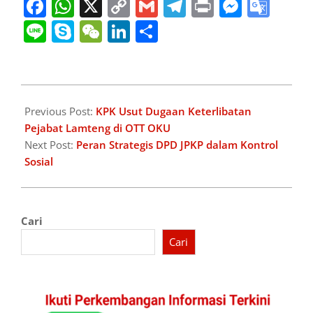
Facebook
WhatsApp
X
Copy
Gmail
Telegram
Print
Messe
Goo
Link
Tran
Line
Skype
WeChat
LinkedIn
Share
2025-
04-
Previous Post:
KPK Usut Dugaan Keterlibatan
23
Pejabat Lamteng di OTT OKU
Next Post:
Peran Strategis DPD JPKP dalam Kontrol
Sosial
Cari
Cari