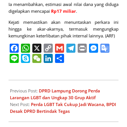
Ia menambahkan, estimasi awal nilai dana yang diduga
digelapkan mencapai
Rp17 miliar
.
Kejati memastikan akan menuntaskan perkara ini
hingga ke akar-akarnya, termasuk mengungkap
kemungkinan keterlibatan pihak internal lainnya. (ARF)
Facebook
WhatsApp
X
Copy
Gmail
Telegram
Print
Messe
Goo
Link
Tran
Line
Skype
WeChat
LinkedIn
Share
2025-
07-
Previous Post:
DPRD Lampung Dorong Perda
03
Larangan LGBT dan Ungkap 30 Grup Aktif
Next Post:
Perda LGBT Tak Cukup Jadi Wacana, BPDI
Desak DPRD Bertindak Tegas