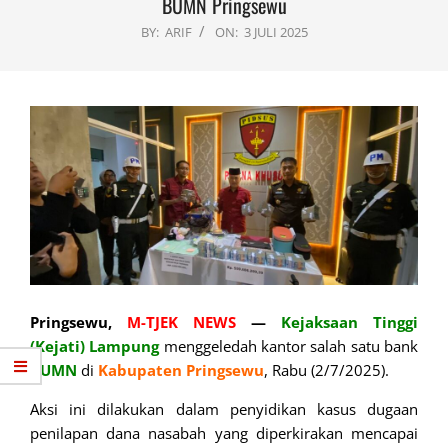
BUMN Pringsewu
BY:
ARIF
ON:
3 JULI 2025
Pringsewu,
M-TJEK NEWS
—
Kejaksaan Tinggi
(Kejati) Lampung
menggeledah kantor salah satu bank
BUMN
di
Kabupaten Pringsewu
, Rabu (2/7/2025).
Aksi ini dilakukan dalam penyidikan kasus dugaan
penilapan dana nasabah yang diperkirakan mencapai