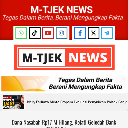
Skip
to
content
M-
TJEK
NEWS
Primary
Nelly Farlinza Minta Propam Evaluasi Penyidikan Polsek Panj
Navigation
Menu
Dana Nasabah Rp17 M Hilang, Kejati Geledah Bank