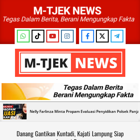
Skip
to
content
M-
TJEK
NEWS
Primary
Nelly Farlinza Minta Propam Evaluasi Penyidikan Polsek Panj
Navigation
Menu
Danang Gantikan Kuntadi, Kajati Lampung Siap