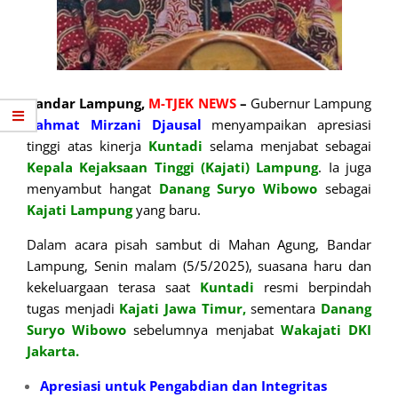
Bandar Lampung,
M-TJEK NEWS
–
Gubernur Lampung
Rahmat Mirzani Djausal
menyampaikan apresiasi
tinggi atas kinerja
Kuntadi
selama menjabat sebagai
Kepala Kejaksaan Tinggi (Kajati) Lampung
. Ia juga
menyambut hangat
Danang Suryo Wibowo
sebagai
Kajati Lampung
yang baru.
Dalam acara pisah sambut di Mahan Agung, Bandar
Lampung, Senin malam (5/5/2025), suasana haru dan
kekeluargaan terasa saat
Kuntadi
resmi berpindah
tugas menjadi
Kajati Jawa Timur,
sementara
Danang
Suryo
Wibowo
sebelumnya menjabat
Wakajati DKI
Jakarta.
Apresiasi untuk Pengabdian dan Integritas