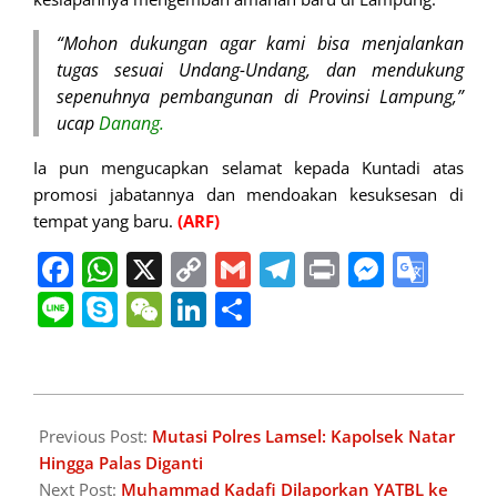
“Mohon dukungan agar kami bisa menjalankan
tugas sesuai Undang-Undang, dan mendukung
sepenuhnya pembangunan di Provinsi Lampung,”
ucap
Danang.
Ia pun mengucapkan selamat kepada Kuntadi atas
promosi jabatannya dan mendoakan kesuksesan di
tempat yang baru.
(ARF)
Facebook
WhatsApp
X
Copy
Gmail
Telegram
Print
Messe
Goo
Link
Tran
Line
Skype
WeChat
LinkedIn
Share
2025-
05-
Previous Post:
Mutasi Polres Lamsel: Kapolsek Natar
06
Hingga Palas Diganti
Next Post:
Muhammad Kadafi Dilaporkan YATBL ke