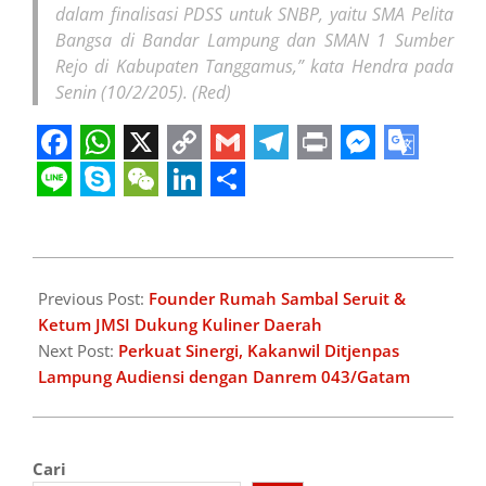
dalam finalisasi PDSS untuk SNBP, yaitu SMA Pelita
Bangsa di Bandar Lampung dan SMAN 1 Sumber
Rejo di Kabupaten Tanggamus,” kata Hendra pada
Senin (10/2/205).
(Red)
Facebook
WhatsApp
X
Copy
Gmail
Telegram
Print
Messeng
Googl
Link
Transl
Line
Skype
WeChat
LinkedIn
Share
2025-
02-
Previous Post:
Founder Rumah Sambal Seruit &
11
Ketum JMSI Dukung Kuliner Daerah
Next Post:
Perkuat Sinergi, Kakanwil Ditjenpas
Lampung Audiensi dengan Danrem 043/Gatam
Cari