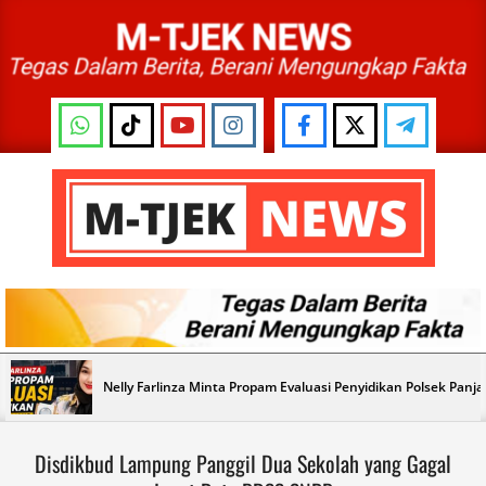
Skip
to
content
M-
TJEK
NEWS
Primary
Nelly Farlinza Minta Propam Evaluasi Penyidikan Polsek Panj
Navigation
Menu
Disdikbud Lampung Panggil Dua Sekolah yang Gagal