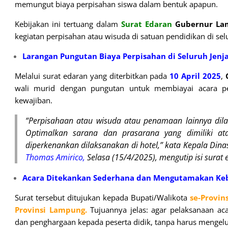
memungut biaya perpisahan siswa dalam bentuk apapun.
Kebijakan ini tertuang dalam
Surat Edaran
Gubernur La
kegiatan perpisahan atau wisuda di satuan pendidikan di se
Larangan Pungutan Biaya Perpisahan di Seluruh Jenj
Melalui surat edaran yang diterbitkan pada
10 April 2025
,
wali murid dengan pungutan untuk membiayai acara per
kewajiban.
“Perpisahaan atau wisuda atau penamaan lainnya dila
Optimalkan sarana dan prasarana yang dimiliki ata
diperkenankan dilaksanakan di hotel,” kata Kepala Din
Thomas Amirico,
Selasa (15/4/2025), mengutip isi surat 
Acara Ditekankan Sederhana dan Mengutamakan K
Surat tersebut ditujukan kepada Bupati/Walikota
se-Provin
Provinsi
Lampung.
Tujuannya jelas: agar pelaksanaan a
dan penghargaan kepada peserta didik, tanpa harus mengelu