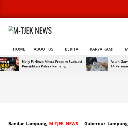
Skip
to
content
M-
TJEK
HOME
ABOUT US
BERITA
KARYA KAMI
M
NEWS
Primary
Navigation
Nelly Farlinza Minta Propam Evaluasi
Asian Gam
Menu
Penyidikan Polsek Panjang
14 Perena
Bandar Lampung,
M-TJEK NEWS
–
Gubernur Lampun