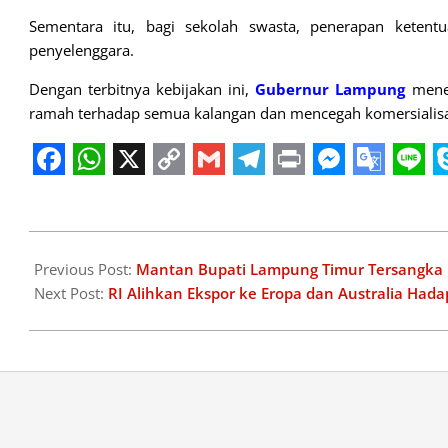
Sementara itu, bagi sekolah swasta, penerapan ketent
penyelenggara.
Dengan terbitnya kebijakan ini,
Gubernur Lampung
meneg
ramah terhadap semua kalangan dan mencegah komersialisa
Facebook
WhatsApp
X
Copy
Gmail
Telegram
Print
Messeng
Googl
Lin
Link
Transl
2025-
04-
Previous Post:
Mantan Bupati Lampung Timur Tersangka Ko
18
Next Post:
RI Alihkan Ekspor ke Eropa dan Australia Hadap