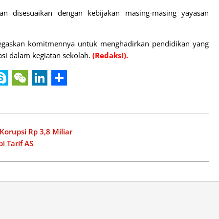
uan disesuaikan dengan kebijakan masing-masing yayasan
askan komitmennya untuk menghadirkan pendidikan yang
si dalam kegiatan sekolah.
(Redaksi).
er
e
e
Skype
WeChat
LinkedIn
Share
ate
rupsi Rp 3,8 Miliar
i Tarif AS