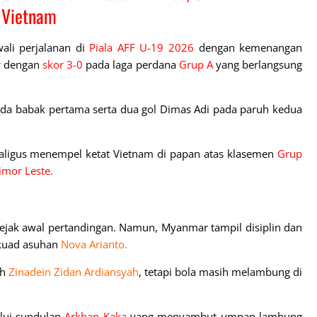
 Vietnam
ali perjalanan di
Piala AFF U-19 2026
dengan kemenangan
r
dengan
skor 3-0
pada laga perdana
Grup A
yang berlangsung
da babak pertama serta dua gol Dimas Adi pada paruh kedua
kaligus menempel ketat Vietnam di papan atas klasemen
Grup
imor Leste.
sejak awal pertandingan. Namun, Myanmar tampil disiplin dan
kuad asuhan
Nova Arianto.
uh
Zinadein Zidan Ardiansyah
, tetapi bola masih melambung di
lui sundulan
Arkhan Kaka
yang menyambut umpan lambung