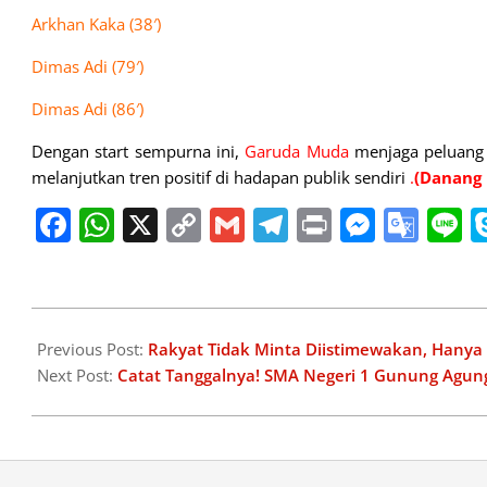
Arkhan Kaka (38′)
Dimas Adi (79′)
Dimas Adi (86′)
Dengan start sempurna ini,
Garuda Muda
menjaga peluang
melanjutkan tren positif di hadapan publik sendiri
.
(
Danang
Facebook
WhatsApp
X
Copy
Gmail
Telegram
Print
Messe
Goo
L
Link
Tran
2026-
06-
Previous Post:
Rakyat Tidak Minta Diistimewakan, Hanya 
02
Next Post:
Catat Tanggalnya! SMA Negeri 1 Gunung Agung