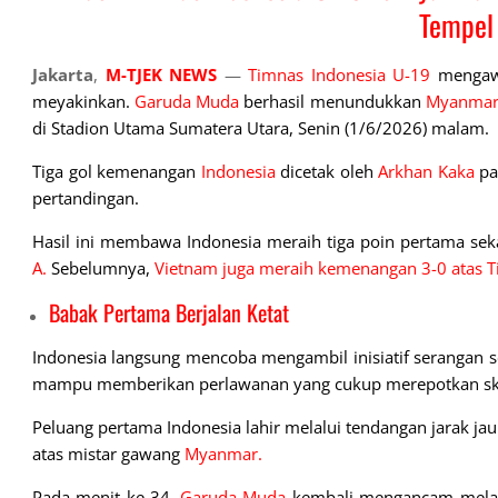
Tempel
Jakarta
,
M-TJEK NEWS
—
Timnas Indonesia U-19
mengaw
meyakinkan.
Garuda Muda
berhasil menundukkan
Myanma
di Stadion Utama Sumatera Utara, Senin (1/6/2026) malam.
Tiga gol kemenangan
Indonesia
dicetak oleh
Arkhan Kaka
pa
pertandingan.
Hasil ini membawa Indonesia meraih tiga poin pertama se
A.
Sebelumnya,
Vietnam juga meraih kemenangan 3-0 atas T
Babak Pertama Berjalan Ketat
Indonesia langsung mencoba mengambil inisiatif serangan 
mampu memberikan perlawanan yang cukup merepotkan s
Peluang pertama Indonesia lahir melalui tendangan jarak ja
atas mistar gawang
Myanmar.
Pada menit ke-34,
Garuda Muda
kembali mengancam mela