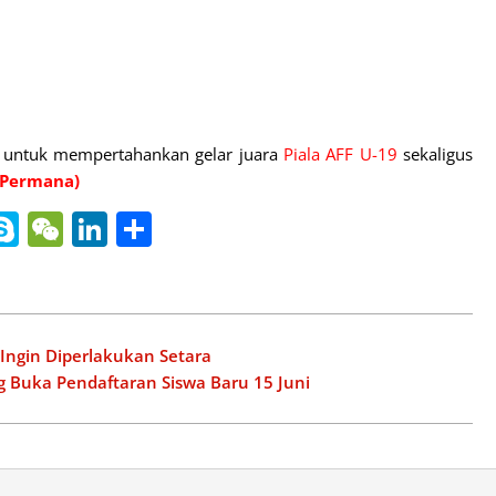
 untuk mempertahankan gelar juara
Piala AFF U-19
sekaligus
 Permana)
nger
gle
ine
Skype
WeChat
LinkedIn
Share
slate
Ingin Diperlakukan Setara
 Buka Pendaftaran Siswa Baru 15 Juni