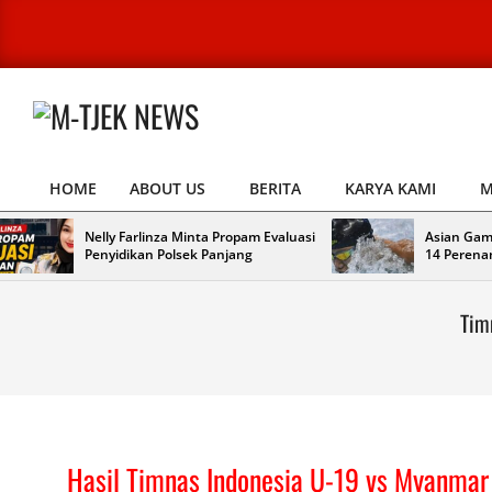
Skip
to
content
M-
TJEK
HOME
ABOUT US
BERITA
KARYA KAMI
M
NEWS
Primary
Navigation
Nelly Farlinza Minta Propam Evaluasi
Asian Gam
Menu
Penyidikan Polsek Panjang
14 Perena
Tim
Hasil Timnas Indonesia U-19 vs Myanmar