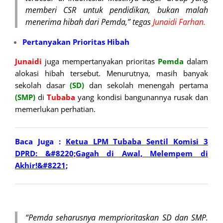
memberi CSR untuk pendidikan, bukan malah
menerima hibah dari Pemda,” tegas
Junaidi Farhan.
Pertanyakan Prioritas Hibah
Junaidi
juga mempertanyakan prioritas
Pemda
dalam
alokasi hibah tersebut. Menurutnya, masih banyak
sekolah dasar
(SD)
dan sekolah menengah pertama
(SMP)
di
Tubaba
yang kondisi bangunannya rusak dan
memerlukan perhatian.
Baca Juga :
Ketua LPM Tubaba Sentil Komisi 3
DPRD: &#8220;Gagah di Awal, Melempem di
Akhir!&#8221;
“Pemda seharusnya memprioritaskan SD dan SMP.