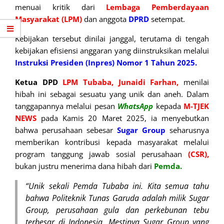
menuai kritik dari
Lembaga Pemberdayaan
Masyarakat (LPM)
dan anggota
DPRD
setempat.
Kebijakan tersebut dinilai janggal, terutama di tengah
kebijakan efisiensi anggaran yang diinstruksikan melalui
Instruksi Presiden (Inpres) Nomor 1 Tahun 2025.
Ketua DPD
LPM Tubaba, Junaidi Farhan,
menilai
hibah ini sebagai sesuatu yang unik dan aneh. Dalam
tanggapannya melalui pesan
WhatsApp
kepada
M-TJEK
NEWS
pada Kamis 20 Maret 2025, ia menyebutkan
bahwa perusahaan sebesar
Sugar Group
seharusnya
memberikan kontribusi kepada masyarakat melalui
program tanggung jawab sosial perusahaan
(CSR),
bukan justru menerima dana hibah dari
Pemda.
“Unik sekali Pemda Tubaba ini. Kita semua tahu
bahwa Politeknik Tunas Garuda adalah milik Sugar
Group, perusahaan gula dan perkebunan tebu
terbesar di Indonesia. Mestinya Sugar Group yang