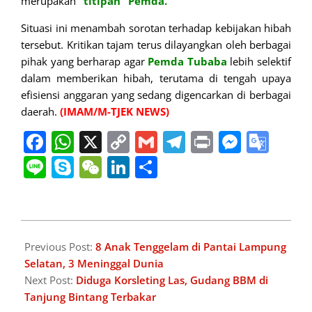
merupakan
“titipan” Pemda.
Situasi ini menambah sorotan terhadap kebijakan hibah
tersebut. Kritikan tajam terus dilayangkan oleh berbagai
pihak yang berharap agar
Pemda Tubaba
lebih selektif
dalam memberikan hibah, terutama di tengah upaya
efisiensi anggaran yang sedang digencarkan di berbagai
daerah.
(IMAM/M-TJEK
NEWS)
Facebook
WhatsApp
X
Copy
Gmail
Telegram
Print
Messe
Goo
Link
Tran
Line
Skype
WeChat
LinkedIn
Share
2025-
03-
Previous Post:
8 Anak Tenggelam di Pantai Lampung
21
Selatan, 3 Meninggal Dunia
Next Post:
Diduga Korsleting Las, Gudang BBM di
Tanjung Bintang Terbakar