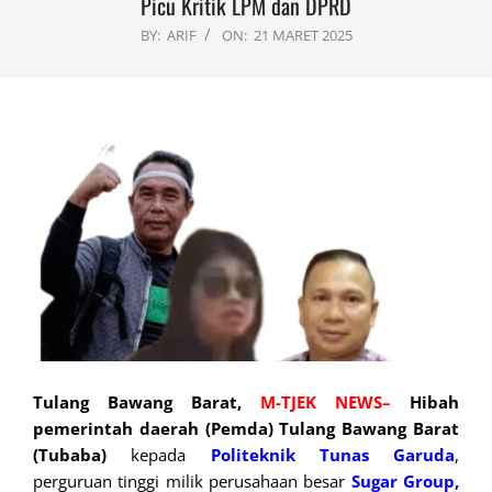
Picu Kritik LPM dan DPRD
BY:
ARIF
ON:
21 MARET 2025
Tulang Bawang Barat,
M-TJEK NEWS–
Hibah
pemerintah daerah (Pemda) Tulang Bawang Barat
(Tubaba)
kepada
Politeknik Tunas Garuda
,
perguruan tinggi milik perusahaan besar
Sugar Group,