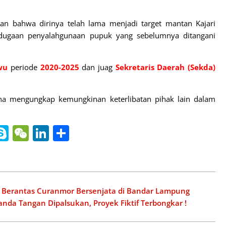
 bahwa dirinya telah lama menjadi target mantan Kajari
 dugaan penyalahgunaan pupuk yang sebelumnya ditangani
wu
periode
2020-2025
dan juag
Sekretaris Daerah (Sekda)
a mengungkap kemungkinan keterlibatan pihak lain dalam
nger
gle
ine
Skype
WeChat
LinkedIn
Share
slate
si Berantas Curanmor Bersenjata di Bandar Lampung
nda Tangan Dipalsukan, Proyek Fiktif Terbongkar !