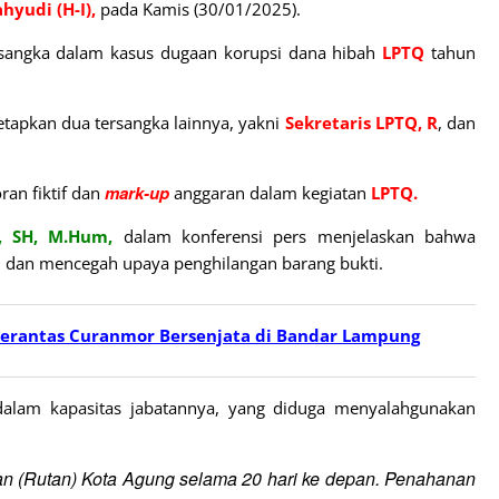
ahyudi
(H-I),
pada Kamis (30/01/2025).
rsangka dalam kasus dugaan korupsi dana hibah
LPTQ
tahun
tapkan dua tersangka lainnya, yakni
Sekretaris LPTQ,
R
, dan
mark-up
ran fiktif dan
anggaran dalam kegiatan
LPTQ.
, SH, M.Hum,
dalam konferensi pers menjelaskan bahwa
dan mencegah upaya penghilangan barang bukti.
 Berantas Curanmor Bersenjata di Bandar Lampung
alam kapasitas jabatannya, yang diduga menyalahgunakan
n (Rutan) Kota Agung selama 20 hari ke depan. Penahanan