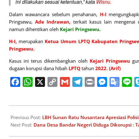
ini dilakukan sesuai ketentuan,” kata
Wisnu.
Dalam wawancara sebelum penahanan,
H-I
mengungkapkan
Pringsewu,
Ade
Indrawan,
terkait kasus lain mengenai
namun dihentikan oleh
Kejari
Pringsewu.
H-I,
merupakan
Ketua Umum LPTQ
Kabupaten Pringse
Pringsewu.
Kasus ini terus dikembangkan oleh
Kejari Pringsewu
gun
dugaan korupsi dana hibah
LPTQ
tahun
2022.
(Arif)
Facebook
WhatsApp
X
Copy
Gmail
Telegram
Print
Messe
Goo
L
Link
Tran
2025-
01-
Previous Post:
LBH Sunan Ratu Nusantara Apresiasi Poli
31
Next Post:
Dana Desa Bandar Negeri Diduga Dikorupsi : Ta