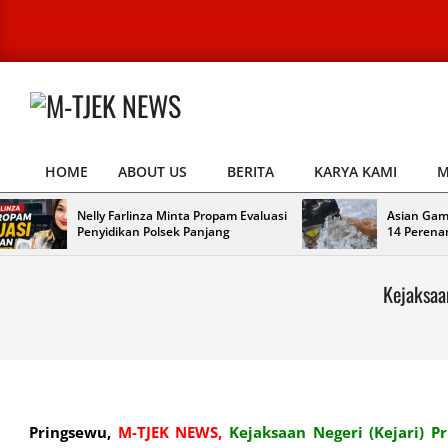
Skip
to
content
M-
TJEK
HOME
ABOUT US
BERITA
KARYA KAMI
M
NEWS
Primary
Navigation
Nelly Farlinza Minta Propam Evaluasi
Asian Gam
Menu
Penyidikan Polsek Panjang
14 Perena
Kejaksaa
Pringsewu,
M-TJEK NEWS,
Kejaksaan Negeri (Kejari) P