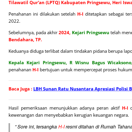
Tilawatil Qur’an (LPTQ) Kabupaten Pringsewu, Heri Isw
Penahanan ini dilakukan setelah
H-I
ditetapkan sebagai te
2022.
Sebelumnya, pada akhir
2024,
Kejari
Pringsewu
telah mene
Bendahara, TP.
Keduanya diduga terlibat dalam tindakan pidana berupa lapo
Kepala Kejari Pringsewu, R Wisnu Bagus Wicaksono
penahanan
H-I
bertujuan untuk mempercepat proses hukum 
Baca Juga :
LBH Sunan Ratu Nusantara Apresiasi Polisi
Hasil pemeriksaan menunjukkan adanya peran aktif
H-I
d
kewenangan dan menyebabkan kerugian keuangan negara.
” Sore ini, tersangka
H-I
resmi ditahan di Rumah Tahana