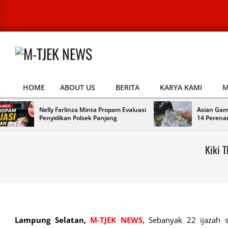
Skip
to
content
M-
TJEK
HOME
ABOUT US
BERITA
KARYA KAMI
M
NEWS
Primary
Navigation
Nelly Farlinza Minta Propam Evaluasi
Asian Gam
Menu
Penyidikan Polsek Panjang
14 Perena
Kiki 
Lampung Selatan,
M-TJEK NEWS,
Sebanyak 22 ijazah s