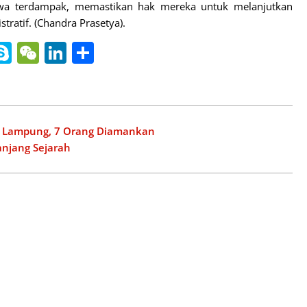
siswa terdampak, memastikan hak mereka untuk melanjutkan
tratif. (Chandra Prasetya)
.
nger
gle
ine
Skype
WeChat
LinkedIn
Share
slate
ar Lampung, 7 Orang Diamankan
anjang Sejarah