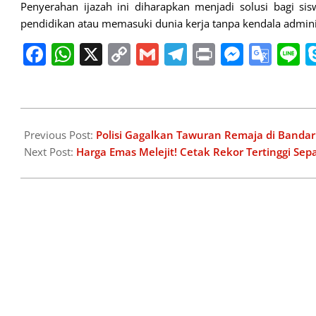
Penyerahan ijazah ini diharapkan menjadi solusi bagi 
pendidikan atau memasuki dunia kerja tanpa kendala adminis
Facebook
WhatsApp
X
Copy
Gmail
Telegram
Print
Messe
Goo
L
Link
Tran
2025-
02-
Previous Post:
Polisi Gagalkan Tawuran Remaja di Band
10
Next Post:
Harga Emas Melejit! Cetak Rekor Tertinggi Sep