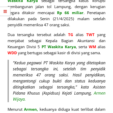
Waskita Karya
sebagai tersangka kasus korupsi
pembangunan jalan tol Lampung, dengan kerugian
negara ditaksir mencapai
Rp 66 miliar
. Penetapan
dilakukan pada Senin (21/4/2025) malam setelah
penyidik memeriksa 47 orang saksi.
Dua tersangka tersebut adalah
TG
alias
TWT
yang
menjabat sebagai Kepala Bagian Akuntansi dan
Keuangan Divisi 5
PT Waskita Karya
, serta
WM
alias
WDD
yang bertugas sebagai kasir di divisi yang sama.
“Kedua pegawai PT Waskita Karya yang ditetapkan
sebagai tersangka ini, setelah tim penyidik
memeriksa 47 orang saksi. Hasil penyidikan,
mengantongi cukup bukti dan status keduanya
ditingkatkan sebagai tersangka,” kata Asisten
Pidana Khusus (Aspidsus) Kejati Lampung,
Armen
Wijaya.
Menurut
Armen,
keduanya diduga kuat terlibat dalam