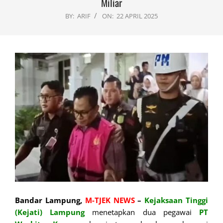
Miliar
BY:
ARIF
ON:
22 APRIL 2025
Bandar Lampung,
M-TJEK NEWS
–
Kejaksaan Tinggi
(Kejati) Lampung
menetapkan dua pegawai
PT