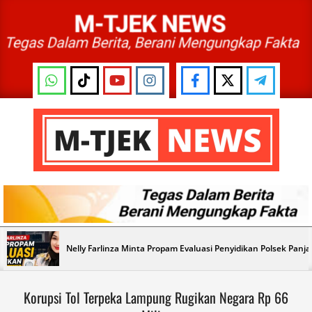
Skip
to
content
M-
TJEK
NEWS
Primary
Nelly Farlinza Minta Propam Evaluasi Penyidikan Polsek Panj
Navigation
Menu
Korupsi Tol Terpeka Lampung Rugikan Negara Rp 66