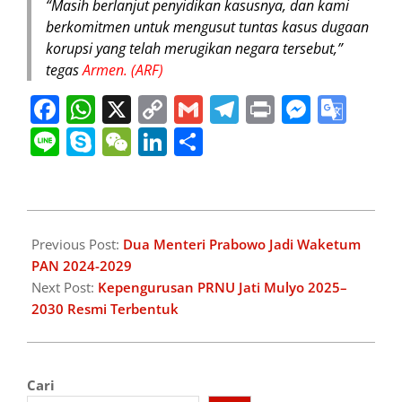
“Masih berlanjut penyidikan kasusnya, dan kami
berkomitmen untuk mengusut tuntas kasus dugaan
korupsi yang telah merugikan negara tersebut,”
tegas
Armen. (ARF)
Facebook
WhatsApp
X
Copy
Gmail
Telegram
Print
Messe
Goo
Link
Tran
Line
Skype
WeChat
LinkedIn
Share
2025-
04-
Previous Post:
Dua Menteri Prabowo Jadi Waketum
22
PAN 2024-2029
Next Post:
Kepengurusan PRNU Jati Mulyo 2025–
2030 Resmi Terbentuk
Cari