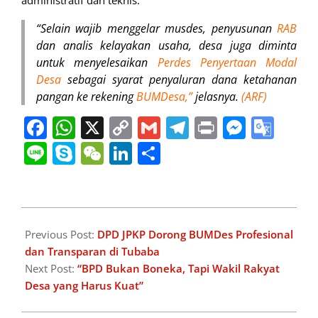
“Selain wajib menggelar musdes, penyusunan
RAB
dan analis kelayakan usaha, desa juga diminta
untuk menyelesaikan
Perdes Penyertaan Modal
Desa
sebagai syarat penyaluran dana ketahanan
pangan ke rekening
BUMDesa,”
jelasnya.
(ARF)
Facebook
WhatsApp
X
Copy
Gmail
Telegram
Print
Messe
Goo
Link
Tran
Line
Skype
WeChat
LinkedIn
Share
2025-
04-
Previous Post:
DPD JPKP Dorong BUMDes Profesional
11
dan Transparan di Tubaba
Next Post:
“BPD Bukan Boneka, Tapi Wakil Rakyat
Desa yang Harus Kuat”