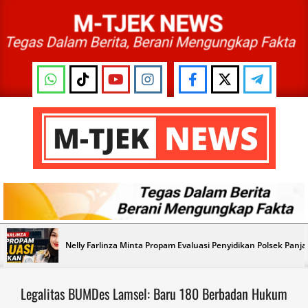
Skip
to
content
M-
TJEK
NEWS
Primary
Nelly Farlinza Minta Propam Evaluasi Penyidikan Polsek Panj
Navigation
Menu
Legalitas BUMDes Lamsel: Baru 180 Berbadan Hukum