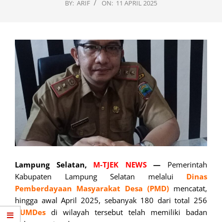
BY:
ARIF
ON:
11 APRIL 2025
Lampung Selatan,
M-TJEK NEWS
—
Pemerintah
Kabupaten Lampung Selatan melalui
Dinas
Pemberdayaan
Masyarakat Desa (PMD)
mencatat,
hingga awal April 2025, sebanyak 180 dari total 256
BUMDes
di wilayah tersebut telah memiliki badan