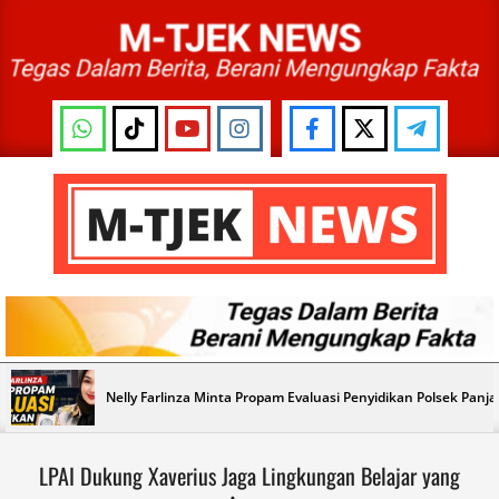
Skip
to
content
M-
TJEK
NEWS
Primary
Nelly Farlinza Minta Propam Evaluasi Penyidikan Polsek Panj
Navigation
Menu
LPAI Dukung Xaverius Jaga Lingkungan Belajar yang