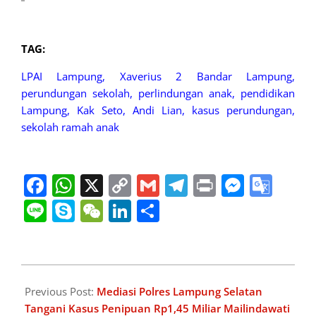
TAG:
LPAI Lampung, Xaverius 2 Bandar Lampung,
perundungan sekolah, perlindungan anak, pendidikan
Lampung, Kak Seto, Andi Lian, kasus perundungan,
sekolah ramah anak
Facebook
WhatsApp
X
Copy
Gmail
Telegram
Print
Messe
Goo
Link
Tran
Line
Skype
WeChat
LinkedIn
Share
2025-
10-
Previous Post:
Mediasi Polres Lampung Selatan
09
Tangani Kasus Penipuan Rp1,45 Miliar Mailindawati