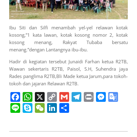
Ibu Siti dan Silfi menambah yel-yel relawan kotak
kosong,”1 kata lawan, kotak kosong nomor 2, kotak
kosong menang, Rakyat Tubaba bersatu
menang.”dengan Lantangnya ibu-ibu.
Hadir di kegiatan tersebut Junaidi Farhan ketua R2TB,
Wawan sekertaris R2TB, Paisol, S.H, Suhendra jaya
Rades panglima R2TB,Bli Made ketua Jarum,para tokoh-
tokoh dan jajaran Relawan R2TB.
Facebook
WhatsApp
X
Copy
Gmail
Telegram
Print
Messe
Goo
Link
Tran
Line
Skype
WeChat
LinkedIn
Share
2024-