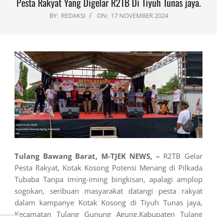
Pesta Rakyat Yang Digelar R2TB Di Tiyuh Tunas jaya.
BY:
REDAKSI
ON:
17 NOVEMBER 2024
Tulang Bawang Barat, M-TJEK NEWS, –
R2TB Gelar
Pesta Rakyat, Kotak Kosong Potensi Menang di Pilkada
Tubaba Tanpa iming-iming bingkisan, apalagi amplop
sogokan, seribuan masyarakat datangi pesta rakyat
dalam kampanye Kotak Kosong di Tiyuh Tunas jaya,
Kecamatan Tulang Gunung Agung,Kabupaten Tulang