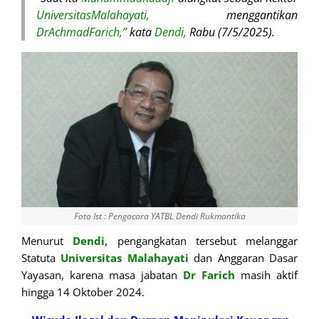
UniversitasMalahayati,
menggantikan
DrAchmadFarich,”
kata
Dendi,
Rabu (7/5/2025).
Foto Ist : Pengacara YATBL Dendi Rukmantika
Menurut
Dendi,
pengangkatan tersebut melanggar
Statuta
Universitas Malahayati
dan Anggaran Dasar
Yayasan, karena masa jabatan
Dr Farich
masih aktif
hingga 14 Oktober 2024.