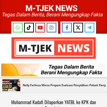
Skip
to
content
M-
TJEK
NEWS
Primary
Nelly Farlinza Minta Propam Evaluasi Penyidikan Polsek Panj
Navigation
Menu
Muhammad Kadafi Dilaporkan YATBL ke KPK dan