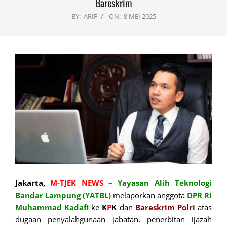
Bareskrim
BY:
ARIF
ON:
8 MEI 2025
Jakarta,
M-TJEK NEWS
–
Yayasan Alih Teknologi
Bandar Lampung (YATBL)
melaporkan anggota
DPR RI
Muhammad Kadafi
ke
K
P
K
dan
Bareskrim Polri
atas
dugaan penyalahgunaan jabatan, penerbitan ijazah