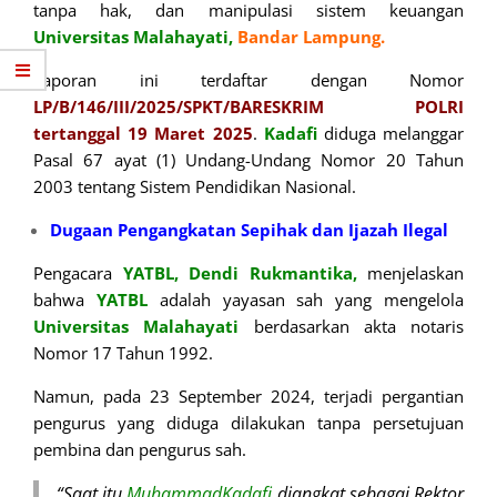
tanpa hak, dan manipulasi sistem keuangan
Universitas Malahayati,
Bandar Lampung.
Laporan ini terdaftar dengan Nomor
LP/B/146/III/2025/SPKT/BARESKRIM POLRI
tertanggal 19 Maret 2025
.
Kadafi
diduga melanggar
Pasal 67 ayat (1) Undang-Undang Nomor 20 Tahun
2003 tentang Sistem Pendidikan Nasional.
Dugaan Pengangkatan Sepihak dan Ijazah Ilegal
Pengacara
YATBL,
Dendi Rukmantika,
menjelaskan
bahwa
YATBL
adalah yayasan sah yang mengelola
Universitas Malahayati
berdasarkan akta notaris
Nomor 17 Tahun 1992.
Namun, pada 23 September 2024, terjadi pergantian
pengurus yang diduga dilakukan tanpa persetujuan
pembina dan pengurus sah.
“Saat itu
MuhammadKadafi
diangkat sebagai Rektor