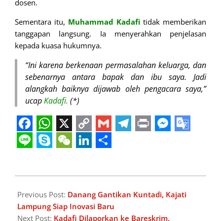
dosen.
Sementara itu,
Muhammad Kadafi
tidak memberikan
tanggapan langsung. Ia menyerahkan penjelasan
kepada kuasa hukumnya.
“Ini karena berkenaan permasalahan keluarga, dan
sebenarnya antara bapak dan ibu saya. Jadi
alangkah baiknya dijawab oleh pengacara saya,”
ucap
Kadafi.
(*)
Facebook
WhatsApp
X
Copy
Gmail
Telegram
Print
Messeng
Googl
Link
Transl
Line
Skype
WeChat
LinkedIn
Share
2025-
05-
Previous Post:
Danang Gantikan Kuntadi, Kajati
08
Lampung Siap Inovasi Baru
Next Post:
Kadafi Dilaporkan ke Bareskrim,