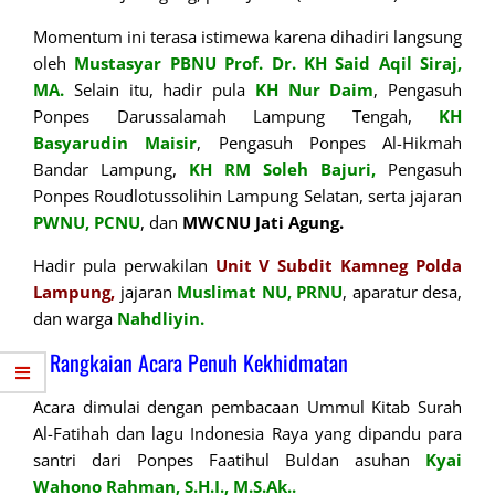
Momentum ini terasa istimewa karena dihadiri langsung
oleh
Mustasyar PBNU Prof. Dr. KH Said Aqil Siraj,
MA.
Selain itu, hadir pula
KH Nur Daim
, Pengasuh
Ponpes Darussalamah Lampung Tengah,
KH
Basyarudin Maisir
, Pengasuh Ponpes Al-Hikmah
Bandar Lampung,
KH
RM Soleh Bajuri,
Pengasuh
Ponpes Roudlotussolihin Lampung Selatan, serta jajaran
PWNU, PCNU
, dan
MWCNU Jati Agung.
Hadir pula perwakilan
Unit V Subdit Kamneg Polda
Lampung,
jajaran
Muslimat NU, PRNU
, aparatur desa,
dan warga
Nahdliyin.
Rangkaian Acara Penuh Kekhidmatan
Acara dimulai dengan pembacaan Ummul Kitab Surah
Al-Fatihah dan lagu Indonesia Raya yang dipandu para
santri dari Ponpes Faatihul Buldan asuhan
Kyai
Wahono Rahman, S.H.I., M.S.Ak..