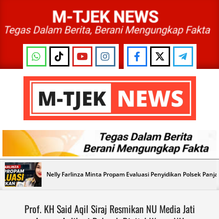
Skip
to
content
M-
TJEK
NEWS
Primary
Nelly Farlinza Minta Propam Evaluasi Penyidikan Polsek Panj
Navigation
Menu
Prof. KH Said Aqil Siraj Resmikan NU Media Jati