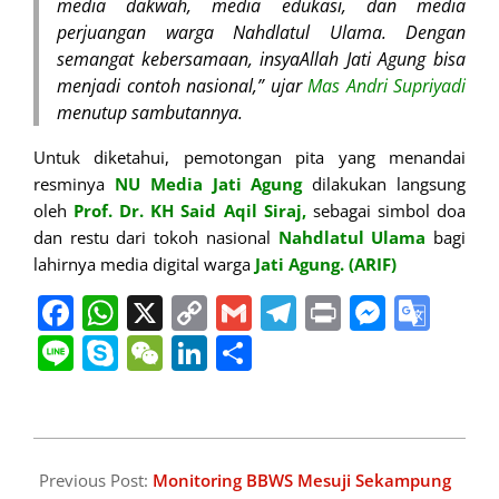
media dakwah, media edukasi, dan media
perjuangan warga Nahdlatul Ulama. Dengan
semangat kebersamaan, insyaAllah Jati Agung bisa
menjadi contoh nasional,” ujar
Mas Andri Supriyadi
menutup sambutannya.
Untuk diketahui, pemotongan pita yang menandai
resminya
NU Media Jati Agung
dilakukan langsung
oleh
Prof. Dr. KH Said Aqil Siraj,
sebagai simbol doa
dan restu dari tokoh nasional
Nahdlatul
Ulama
bagi
lahirnya media digital warga
Jati Agung. (ARIF)
Facebook
WhatsApp
X
Copy
Gmail
Telegram
Print
Messe
Goo
Link
Tran
Line
Skype
WeChat
LinkedIn
Share
2025-
10-
Previous Post:
Monitoring BBWS Mesuji Sekampung