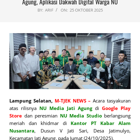
Agung, Aplikasi Dakwah Digital Warga NU
BY:
ARIF
ON:
25 OKTOBER 2025
Lampung Selatan,
M-TJEK NEWS –
Acara tasyakuran
atas rilisnya
NU Media Jati Agung
di
Google Play
Store
dan peresmian
NU Media Studio
berlangsung
meriah dan khidmar di
Kantor PT Kabar Alam
Nusantara
, Dusun V Jati Sari, Desa Jatimulyo,
Kecamatan Jati Agung, pada Jumat (24/10/2025).