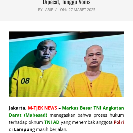
Dipecat, Tunggu Vonis
BY:
ARIF
ON:
27 MARET 2025
Jakarta,
M-TJEK NEWS
–
Markas Besar TNI Angkatan
Darat (Mabesad)
menegaskan bahwa proses hukum
terhadap oknum
TNI AD
yang menembak anggota
Polri
di
Lampung
masih berjalan.