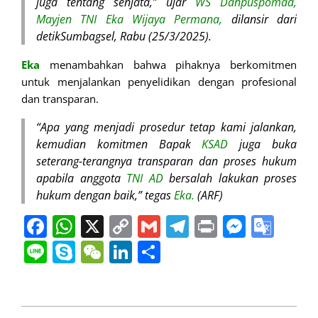
juga tentang senjata,” ujar
WS Danpuspomad,
Mayjen TNI Eka Wijaya Permana,
dilansir dari
detikSumbagsel, Rabu (25/3/2025).
Eka
menambahkan bahwa pihaknya berkomitmen
untuk menjalankan penyelidikan dengan profesional
dan transparan.
“Apa yang menjadi prosedur tetap kami jalankan,
kemudian komitmen Bapak
KSAD
juga buka
seterang-terangnya transparan dan proses hukum
apabila anggota
TNI AD
bersalah lakukan proses
hukum dengan baik,” tegas
Eka.
(ARF)
Facebook
WhatsApp
X
Copy
Gmail
Telegram
Print
Messe
Goo
Link
Tran
Line
Skype
WeChat
LinkedIn
Share
2025-