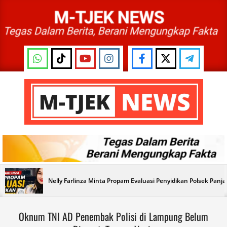
Skip
to
content
M-
TJEK
NEWS
Primary
Nelly Farlinza Minta Propam Evaluasi Penyidikan Polsek Panj
Navigation
Menu
Oknum TNI AD Penembak Polisi di Lampung Belum