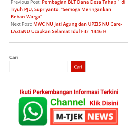
03-
Previous Post:
Pembagian BLT Dana Desa Tahap 1 di
29
Tiyuh PJU, Supriyanto: “Semoga Meringankan
Beban Warga”
Next Post:
MWC NU Jati Agung dan UPZIS NU Care-
LAZISNU Ucapkan Selamat Idul Fitri 1446 H
Cari
Cari