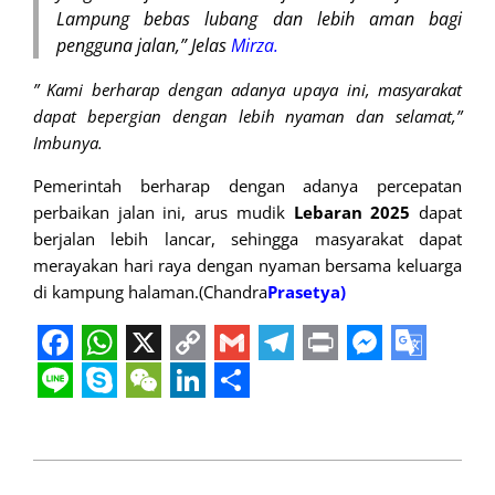
Lampung bebas lubang dan lebih aman bagi
pengguna jalan,” Jelas
Mirza.
” Kami berharap dengan adanya upaya ini, masyarakat
dapat bepergian dengan lebih nyaman dan selamat,”
Imbunya.
Pemerintah berharap dengan adanya percepatan
perbaikan jalan ini, arus mudik
Lebaran 2025
dapat
berjalan lebih lancar, sehingga masyarakat dapat
merayakan hari raya dengan nyaman bersama keluarga
di kampung
halaman.(Chandra
Prasetya)
Facebook
WhatsApp
X
Copy
Gmail
Telegram
Print
Messeng
Googl
Link
Transl
Line
Skype
WeChat
LinkedIn
Share
2025-