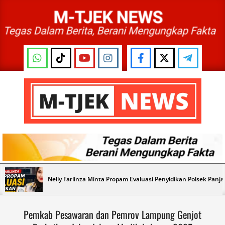
Skip
to
content
M-
TJEK
NEWS
Primary
Nelly Farlinza Minta Propam Evaluasi Penyidikan Polsek Panj
Navigation
Menu
Pemkab Pesawaran dan Pemrov Lampung Genjot