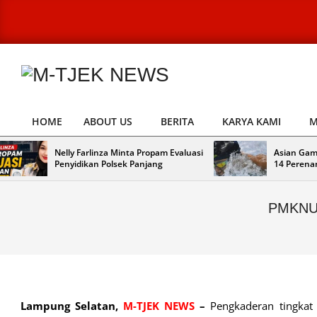
Skip
to
content
M-
TJEK
HOME
ABOUT US
BERITA
KARYA KAMI
M
Primary
NEWS
Navigation
Nelly Farlinza Minta Propam Evaluasi
Asian Gam
Menu
Penyidikan Polsek Panjang
14 Perena
PMKNU 
Lampung Selatan,
M-TJEK NEWS
–
Pengkaderan tingkat