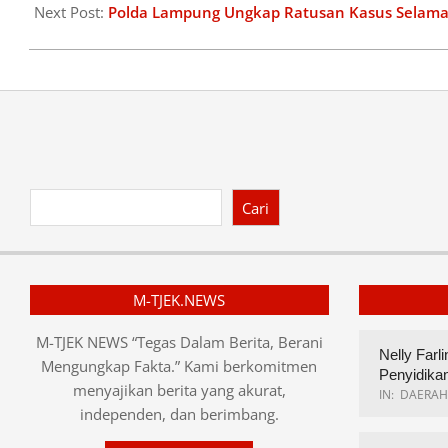
11
Next Post:
Polda Lampung Ungkap Ratusan Kasus Selama
Cari
M-TJEK.NEWS
M-TJEK NEWS “Tegas Dalam Berita, Berani
Nelly Farl
Mengungkap Fakta.” Kami berkomitmen
Penyidika
menyajikan berita yang akurat,
IN:
DAERAH
independen, dan berimbang.