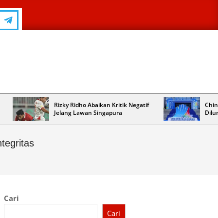
Rizky Ridho Abaikan Kritik Negatif
Chin
Jelang Lawan Singapura
Dilu
egritas
Cari
Cari