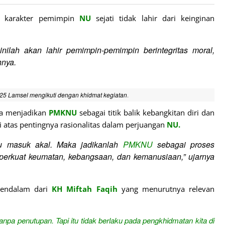
a karakter pemimpin
NU
sejati tidak lahir dari keinginan
nilah akan lahir pemimpin-pemimpin berintegritas moral,
hnya.
 Lamsel mengikuti dengan khidmat kegiatan
.
ka menjadikan
PMKNU
sebagai titik balik kebangkitan diri dan
si atas pentingnya rasionalitas dalam perjuangan
NU.
tu masuk akal. Maka jadikanlah
PMKNU
sebagai proses
rkuat keumatan, kebangsaan, dan kemanusiaan,” ujarnya
endalam dari
KH
Miftah Faqih
yang menurutnya relevan
npa penutupan. Tapi itu tidak berlaku pada pengkhidmatan kita di