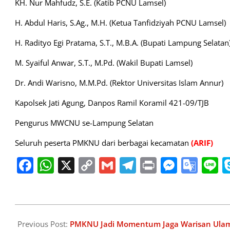
KH. Nur Mahfudz, S.E. (Katib PCNU Lamsel)
H. Abdul Haris, S.Ag., M.H. (Ketua Tanfidziyah PCNU Lamsel)
H. Radityo Egi Pratama, S.T., M.B.A. (Bupati Lampung Selatan
M. Syaiful Anwar, S.T., M.Pd. (Wakil Bupati Lamsel)
Dr. Andi Warisno, M.M.Pd. (Rektor Universitas Islam Annur)
Kapolsek Jati Agung, Danpos Ramil Koramil 421-09/TJB
Pengurus MWCNU se-Lampung Selatan
Seluruh peserta PMKNU dari berbagai kecamatan
(ARIF)
Facebook
WhatsApp
X
Copy
Gmail
Telegram
Print
Messe
Goo
L
Link
Tran
2025-
05-
Previous Post:
PMKNU Jadi Momentum Jaga Warisan Ula