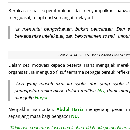
Berbicara soal kepemimpinan, ia menyampaikan bahw
menguasai, tetapi dari semangat melayani.
“Ia menuntut pengorbanan, bukan pencitraan. Dari si
berkapasitas intelektual, dan berkomitmen sosial,” imbu
Foto ARF M-TJEK NEWS: Peserta PMKNU 2025
Dalam sesi motivasi kepada peserta, Haris mengajak mere
organisasi. Ia mengutip filsuf ternama sebagai bentuk reflek
“Apa yang masuk akal itu nyata, dan yang nyata i
pencapaian rasionalitas dalam realitas
NU,
demi mempe
mengutip
Hegel.
Mengakhiri sambutan,
Abdul Haris
mengenang pesan m
sepanjang masa bagi pengabdi
NU.
“Tidak ada pertemuan tanpa perpisahan, tidak ada pembukaan ta