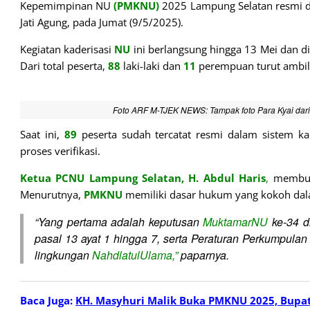
Kepemimpinan NU
(PMKNU)
2025 Lampung Selatan resmi di
Jati Agung, pada Jumat (9/5/2025).
Kegiatan kaderisasi
NU
ini berlangsung hingga 13 Mei dan di
Dari total peserta,
88
laki-laki dan
11
perempuan turut ambil
Foto ARF M-TJEK NEWS: Tampak foto Para Kyai d
Saat ini,
89
peserta sudah tercatat resmi dalam sistem ka
proses verifikasi.
Ketua PCNU Lampung Selatan, H. Abdul Haris
,
membuka
Menurutnya,
PMKNU
memiliki dasar hukum yang kokoh dala
“Yang pertama adalah keputusan
MuktamarNU
ke-34 d
pasal 13 ayat 1 hingga 7, serta Peraturan Perkumpulan
lingkungan
NahdlatulUlama,”
paparnya.
Baca Juga:
KH. Masyhuri Malik Buka PMKNU 2025, Bupa