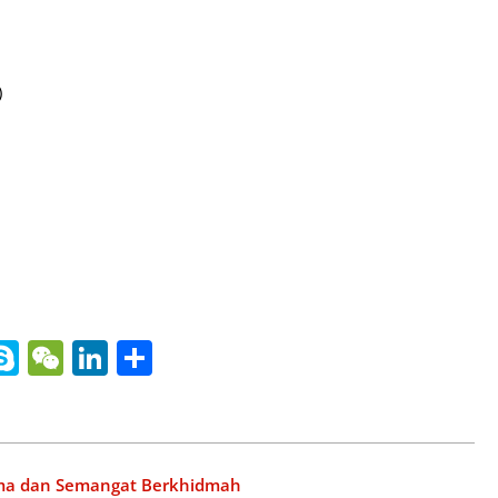
)
nger
gle
ine
Skype
WeChat
LinkedIn
Share
slate
ma dan Semangat Berkhidmah