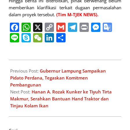
Hingga berita ini diterbitkan, pihak berwenang belum
memberikan klarifikasi terkait dugaan permasalahan
dalam proyek tersebut.
(Tim M-TJEK NEWS)
.
Facebook
WhatsApp
X
Copy
Gmail
Telegram
Print
Messe
Goo
Link
Tran
Line
Skype
WeChat
LinkedIn
Share
2025-
03-
Previous Post:
Gubernur Lampung Sampaikan
05
Pidato Perdana, Tegaskan Komitmen
Pembangunan
Next Post:
Hanan A. Rozak Kunker ke Tiyuh Tirta
Makmur, Serahkan Bantuan Hand Traktor dan
Tinjau Kolam Ikan