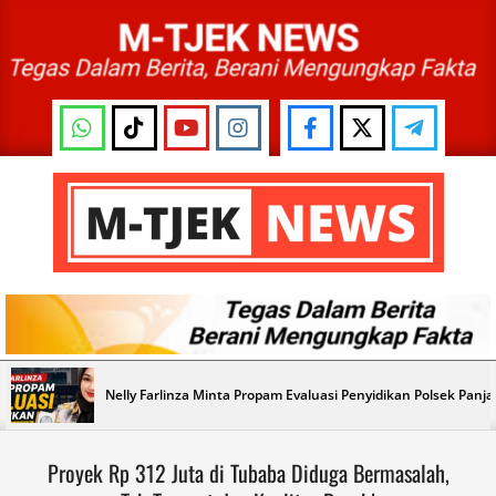
Skip
to
content
M-
TJEK
NEWS
Primary
Nelly Farlinza Minta Propam Evaluasi Penyidikan Polsek Panj
Navigation
Menu
Proyek Rp 312 Juta di Tubaba Diduga Bermasalah,