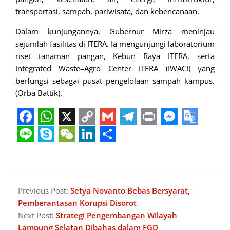
transportasi, sampah, pariwisata, dan kebencanaan.
Dalam kunjungannya, Gubernur Mirza meninjau
sejumlah fasilitas di ITERA. Ia mengunjungi laboratorium
riset tanaman pangan, Kebun Raya ITERA, serta
Integrated Waste–Agro Center ITERA (IWACI) yang
berfungsi sebagai pusat pengelolaan sampah kampus.
(Orba Battik).
Facebook
WhatsApp
X
Copy
Gmail
Telegram
Print
Messeng
Googl
Link
Transl
Line
Skype
WeChat
LinkedIn
Share
2025-
09-
Previous Post:
Setya Novanto Bebas Bersyarat,
03
Pemberantasan Korupsi Disorot
Next Post:
Strategi Pengembangan Wilayah
Lampung Selatan Dibahas dalam FGD