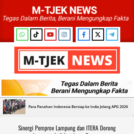
Skip
to
content
M-
TJEK
NEWS
Primary
Para Panahan Indonesia Bersiap ke India Jelang APG 2026
Navigation
Menu
Sinergi Pemprov Lampung dan ITERA Dorong