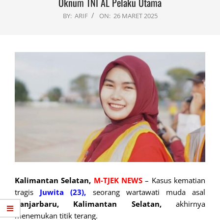
Oknum TNI AL Pelaku Utama
BY:
ARIF
ON:
26 MARET 2025
Kalimantan Selatan,
M-TJEK NEWS
– Kasus kematian
tragis
Juwita (23),
seorang wartawati muda asal
Banjarbaru, Kalimantan Selatan,
akhirnya
menemukan titik terang.