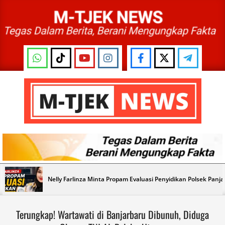
Skip
to
content
M-
TJEK
NEWS
Primary
Nelly Farlinza Minta Propam Evaluasi Penyidikan Polsek Panj
Navigation
Menu
Terungkap! Wartawati di Banjarbaru Dibunuh, Diduga