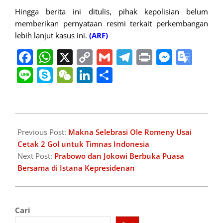
Hingga berita ini ditulis, pihak kepolisian belum
memberikan pernyataan resmi terkait perkembangan
lebih lanjut kasus ini.
(ARF)
Facebook
WhatsApp
X
Copy
Gmail
Telegram
Print
Messe
Goo
Link
Tran
Line
Skype
WeChat
LinkedIn
Share
2025-
03-
Previous Post:
Makna Selebrasi Ole Romeny Usai
26
Cetak 2 Gol untuk Timnas Indonesia
Next Post:
Prabowo dan Jokowi Berbuka Puasa
Bersama di Istana Kepresidenan
Cari