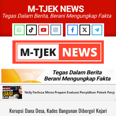
Skip
to
content
M-
TJEK
NEWS
Primary
Nelly Farlinza Minta Propam Evaluasi Penyidikan Polsek Panj
Navigation
Menu
Korupsi Dana Desa, Kades Bangunan Diborgol Kejari