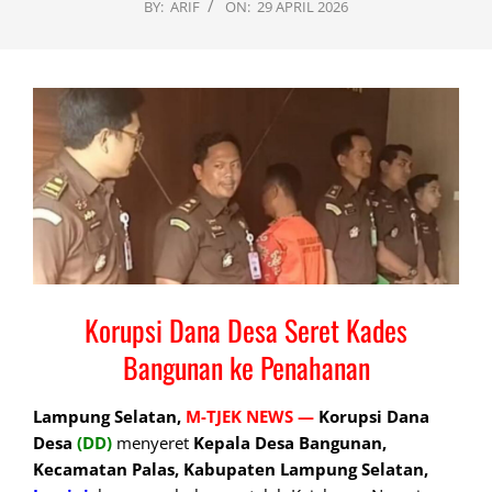
BY:
ARIF
ON:
29 APRIL 2026
Korupsi Dana Desa Seret Kades
Bangunan ke Penahanan
Lampung Selatan,
M-TJEK NEWS —
Korupsi Dana
Desa
(DD)
menyeret
Kepala Desa Bangunan,
Kecamatan Palas, Kabupaten Lampung Selatan,