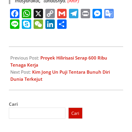
masyarakat,” tandasnya.
(ARIF)
Facebook
WhatsApp
X
Copy
Gmail
Telegram
Print
Messe
Goo
Link
Tran
Line
Skype
WeChat
LinkedIn
Share
2026-
04-
Previous Post:
Proyek Hilirisasi Serap 600 Ribu
29
Tenaga Kerja
Next Post:
Kim Jong Un Puji Tentara Bunuh Diri
Dunia Terkejut
Cari
Cari