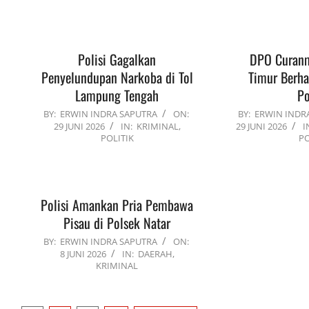
07-
13
Polisi Gagalkan
DPO Curan
Penyelundupan Narkoba di Tol
Timur Berha
Lampung Tengah
Po
2026-
2026-
BY:
ERWIN INDRA SAPUTRA
ON:
BY:
ERWIN INDR
29 JUNI 2026
IN:
KRIMINAL
,
29 JUNI 2026
I
06-
06-
POLITIK
P
29
29
Polisi Amankan Pria Pembawa
Pisau di Polsek Natar
2026-
BY:
ERWIN INDRA SAPUTRA
ON:
8 JUNI 2026
IN:
DAERAH
,
06-
KRIMINAL
08