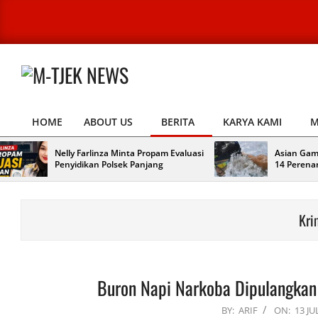
Skip
to
content
M-
TJEK
HOME
ABOUT US
BERITA
KARYA KAMI
M
NEWS
Primary
Navigation
Nelly Farlinza Minta Propam Evaluasi
Asian Gam
Menu
Penyidikan Polsek Panjang
14 Perena
Kri
Buron Napi Narkoba Dipulangkan
2026-
BY:
ARIF
ON:
13 JU