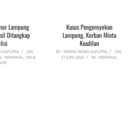
mor Lampung
Kasus Pengeroyokan
sil Ditangkap
Lampung, Korban Minta
lisi
Keadilan
2026-
A SAPUTRA
ON:
BY:
ERWIN INDRA SAPUTRA
ON:
N:
KRIMINAL
,
TNI &
27 JUNI 2026
IN:
KRIMINAL
06-
OLRI
27