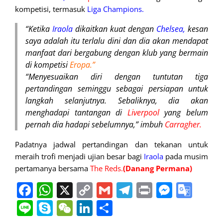
kompetisi, termasuk
Liga Champions.
“Ketika
Iraola
dikaitkan kuat dengan
Chelsea,
kesan
saya adalah itu terlalu dini dan dia akan mendapat
manfaat dari bergabung dengan klub yang bermain
di kompetisi
Eropa.”
“Menyesuaikan diri dengan tuntutan tiga
pertandingan seminggu sebagai persiapan untuk
langkah selanjutnya. Sebaliknya, dia akan
menghadapi tantangan di
Liverpool
yang belum
pernah dia hadapi sebelumnya,” imbuh
Carragher.
Padatnya jadwal pertandingan dan tekanan untuk
meraih trofi menjadi ujian besar bagi
Iraola
pada musim
pertamanya bersama
The Reds.
(Danang Permana)
Facebook
WhatsApp
X
Copy
Gmail
Telegram
Print
Messe
Goo
Link
Tran
Line
Skype
WeChat
LinkedIn
Share