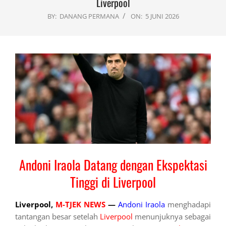
Liverpool
BY:
DANANG PERMANA
ON:
5 JUNI 2026
Andoni Iraola Datang dengan Ekspektasi
Tinggi di Liverpool
Liverpool,
M-TJEK NEWS
—
Andoni Iraola
menghadapi
tantangan besar setelah
Liverpool
menunjuknya sebagai