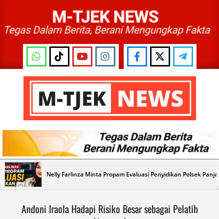
Skip
to
content
M-
TJEK
NEWS
Primary
Nelly Farlinza Minta Propam Evaluasi Penyidikan Polsek Panj
Navigation
Menu
Andoni Iraola Hadapi Risiko Besar sebagai Pelatih