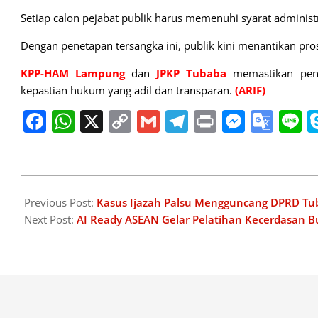
Setiap calon pejabat publik harus memenuhi syarat administr
Dengan penetapan tersangka ini, publik kini menantikan pr
KPP-HAM Lampung
dan
JPKP Tubaba
memastikan peng
kepastian hukum yang adil dan transparan.
(ARIF)
Facebook
WhatsApp
X
Copy
Gmail
Telegram
Print
Messe
Goo
L
Link
Tran
2026-
02-
Previous Post:
Kasus Ijazah Palsu Mengguncang DPRD Tuba
14
Next Post:
AI Ready ASEAN Gelar Pelatihan Kecerdasan 