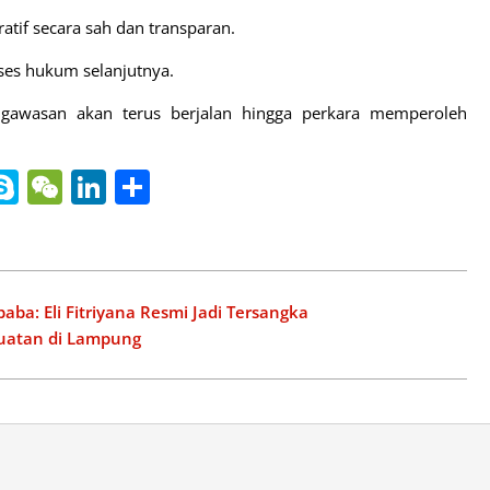
atif secara sah dan transparan.
oses hukum selanjutnya.
awasan akan terus berjalan hingga perkara memperoleh
nger
gle
ine
Skype
WeChat
LinkedIn
Share
slate
ba: Eli Fitriyana Resmi Jadi Tersangka
Buatan di Lampung