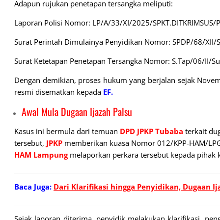
Adapun rujukan penetapan tersangka meliputi:
Laporan Polisi Nomor: LP/A/33/XI/2025/SPKT.DITKRIMSU
Surat Perintah Dimulainya Penyidikan Nomor: SPDP/68/XII
Surat Ketetapan Penetapan Tersangka Nomor: S.Tap/06/II/Su
Dengan demikian, proses hukum yang berjalan sejak Novem
resmi disematkan kepada
EF.
Awal Mula Dugaan Ijazah Palsu
Kasus ini bermula dari temuan
DPD JPKP Tubaba
terkait du
tersebut,
JPKP
memberikan kuasa Nomor 012/KPP-HAM/LPG
HAM Lampung
melaporkan perkara tersebut kepada pihak k
Baca Juga:
Dari Klarifikasi hingga Penyidikan, Dugaan 
Sejak laporan diterima, penyidik melakukan klarifikasi, 