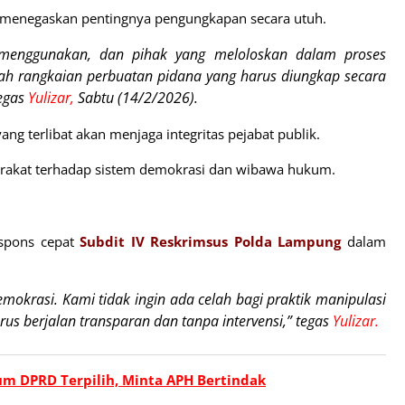
 menegaskan pentingnya pengungkapan secara utuh.
 menggunakan, dan pihak yang meloloskan dalam proses
dalah rangkaian perbuatan pidana yang harus diungkap secara
tegas
Yulizar,
Sabtu (14/2/2026).
g terlibat akan menjaga integritas pejabat publik.
arakat terhadap sistem demokrasi dan wibawa hukum.
espons cepat
Subdit IV Reskrimsus Polda Lampung
dalam
demokrasi. Kami tidak ingin ada celah bagi praktik manipulasi
s berjalan transparan dan tanpa intervensi,” tegas
Yulizar.
um DPRD Terpilih, Minta APH Bertindak