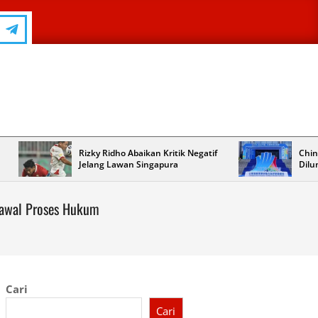
Rizky Ridho Abaikan Kritik Negatif
Chin
Jelang Lawan Singapura
Dilu
Kawal Proses Hukum
Cari
Cari