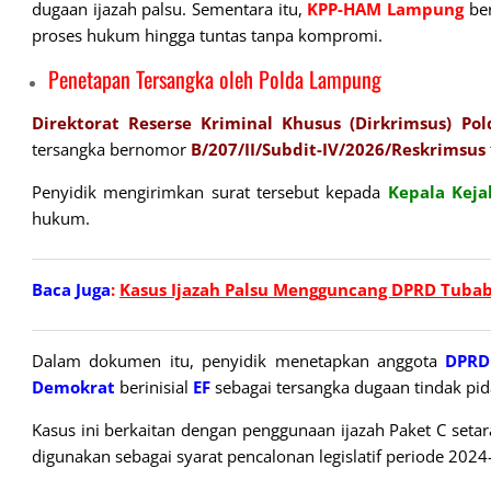
dugaan ijazah palsu. Sementara itu,
KPP-HAM Lampung
be
proses hukum hingga tuntas tanpa kompromi.
Penetapan Tersangka oleh Polda Lampung
Direktorat Reserse Kriminal Khusus (Dirkrimsus) P
tersangka bernomor
B/207/II/Subdit-IV/2026/Reskrimsus
Penyidik mengirimkan surat tersebut kepada
Kepala Keja
hukum.
Baca Juga
:
Kasus Ijazah Palsu Mengguncang DPRD Tubaba:
Dalam dokumen itu, penyidik menetapkan anggota
DPRD
Demokrat
berinisial
EF
sebagai tersangka dugaan tindak pi
Kasus ini berkaitan dengan penggunaan ijazah Paket C set
digunakan sebagai syarat pencalonan legislatif periode 202