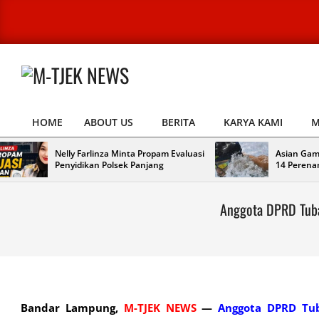
Skip
to
content
M-
TJEK
HOME
ABOUT US
BERITA
KARYA KAMI
M
NEWS
Primary
Navigation
Nelly Farlinza Minta Propam Evaluasi
Asian Gam
Menu
Penyidikan Polsek Panjang
14 Perena
Anggota DPRD Tuba
Bandar Lampung,
M-TJEK NEWS
—
Anggota DPRD Tu