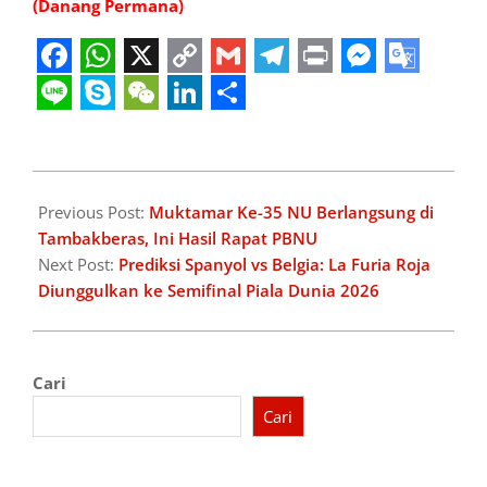
(Danang Permana)
Facebook
WhatsApp
X
Copy
Gmail
Telegram
Print
Messeng
Googl
Link
Transl
Line
Skype
WeChat
LinkedIn
Share
2026-
07-
Previous Post:
Muktamar Ke-35 NU Berlangsung di
08
Tambakberas, Ini Hasil Rapat PBNU
Next Post:
Prediksi Spanyol vs Belgia: La Furia Roja
Diunggulkan ke Semifinal Piala Dunia 2026
Cari
Cari