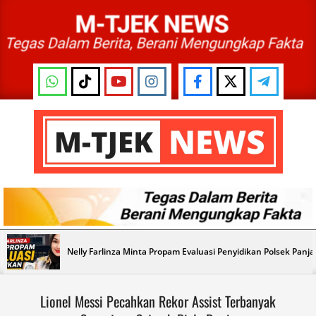
Skip
to
content
M-
TJEK
NEWS
Primary
Nelly Farlinza Minta Propam Evaluasi Penyidikan Polsek Panj
Navigation
Menu
Lionel Messi Pecahkan Rekor Assist Terbanyak