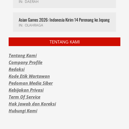
IN:
DAERAH
Asian Games 2026: Indonesia Kirim 14 Perenang ke Jepang
IN:
OLAHRAGA
TENTANG KAMI
Tentang Kami
Company Profile
Redaksi
Kode Etik Wartawan
Pedoman Media Siber
Kebijakan Privasi
Term Of Service
Hak Jawab dan Koreksi
Hubungi Kami