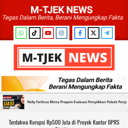
Skip
to
content
M-
TJEK
NEWS
Primary
Nelly Farlinza Minta Propam Evaluasi Penyidikan Polsek Panj
Navigation
Menu
Terdakwa Korupsi Rp500 Juta di Proyek Kantor BPRS