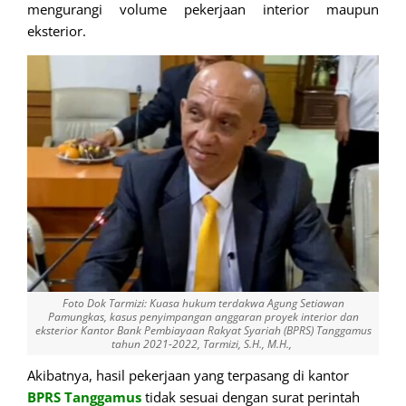
mengurangi volume pekerjaan interior maupun
eksterior.
Foto Dok Tarmizi: Kuasa hukum terdakwa Agung Setiawan
Pamungkas, kasus penyimpangan anggaran proyek interior dan
eksterior Kantor Bank Pembiayaan Rakyat Syariah (BPRS) Tanggamus
tahun 2021-2022, Tarmizi, S.H., M.H.,
Akibatnya, hasil pekerjaan yang terpasang di kantor
BPRS Tanggamus
tidak sesuai dengan surat perintah