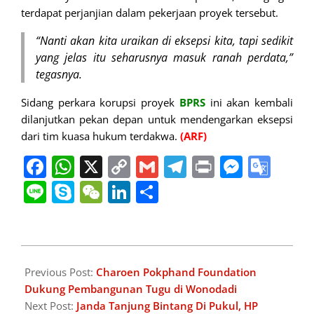
terdapat perjanjian dalam pekerjaan proyek tersebut.
“Nanti akan kita uraikan di eksepsi kita, tapi sedikit
yang jelas itu seharusnya masuk ranah perdata,”
tegasnya.
Sidang perkara korupsi proyek
BPRS
ini akan kembali
dilanjutkan pekan depan untuk mendengarkan eksepsi
dari tim kuasa hukum terdakwa.
(ARF)
Facebook
WhatsApp
X
Copy
Gmail
Telegram
Print
Messe
Goo
Link
Tran
Line
Skype
WeChat
LinkedIn
Share
2025-
04-
Previous Post:
Charoen Pokphand Foundation
28
Dukung Pembangunan Tugu di Wonodadi
Next Post:
Janda Tanjung Bintang Di Pukul, HP