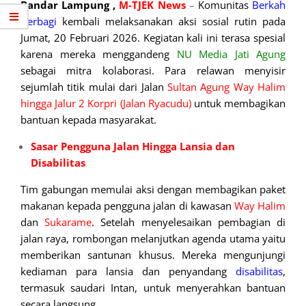
Bandar Lampung ,
M-TJEK News
–
Komunitas
Berkah
Berbagi
kembali melaksanakan aksi sosial rutin pada
Jumat, 20 Februari 2026. Kegiatan kali ini terasa spesial
karena mereka menggandeng
NU Media Jati
Agung
sebagai mitra kolaborasi. Para relawan menyisir
sejumlah titik mulai dari Jalan
Sultan Agung Way Halim
hingga Jalur 2 Korpri (Jalan Ryacudu)
untuk membagikan
bantuan kepada masyarakat.
Sasar Pengguna Jalan Hingga Lansia dan
Disabilitas
Tim gabungan memulai aksi dengan membagikan paket
makanan kepada pengguna jalan di kawasan
Way Halim
dan
Sukarame
. Setelah menyelesaikan pembagian di
jalan raya, rombongan melanjutkan agenda utama yaitu
memberikan santunan khusus. Mereka mengunjungi
kediaman para lansia dan penyandang
disabilitas
,
termasuk saudari Intan, untuk menyerahkan bantuan
secara langsung.