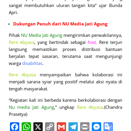
sangat membutuhkan uluran tangan kita” ujar Bunda
Apri.
Dukungan Penuh dari NU Media Jati Agung
Pihak
NU Media Jati Agung
mengirimkan perwakilannya,
Rere Abyasa
, yang bertindak sebagai
host,
Rere terjun
langsung memastikan proses distribusi bantuan
berjalan tepat sasaran, terutama saat mengunjungi
warga
disabilitas
.
Rere Abyasa
menyampaikan bahwa kolaborasi ini
menjadi sarana syiar yang positif melalui aksi nyata di
tengah masyarakat.
“Kegiatan kali ini berbeda karena berkolaborasi dengan
Nu media Jati Agung
,” ungkap
Rere Abyasa
.(Chandra
Prasetya)
Facebook
WhatsApp
X
Copy
Gmail
Telegram
Print
Messe
Goo