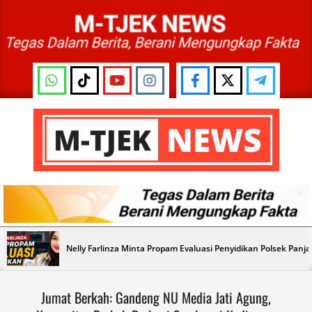
Skip
to
content
M-
TJEK
NEWS
Primary
Nelly Farlinza Minta Propam Evaluasi Penyidikan Polsek Panj
Navigation
Menu
Jumat Berkah: Gandeng NU Media Jati Agung,