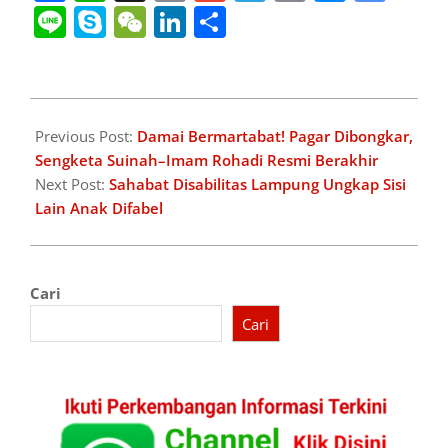
Link
Tran
Line
Skype
WeChat
LinkedIn
Share
2026-
02-
Previous Post:
Damai Bermartabat! Pagar Dibongkar,
20
Sengketa Suinah–Imam Rohadi Resmi Berakhir
Next Post:
Sahabat Disabilitas Lampung Ungkap Sisi
Lain Anak Difabel
Cari
Cari