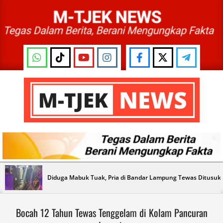
Skip
to
content
M-
TJEK
NEWS
Primary
Diduga Mabuk Tuak, Pria di Bandar Lampung Tewas Ditusu
Navigation
Menu
Bocah 12 Tahun Tewas Tenggelam di Kolam Pancuran