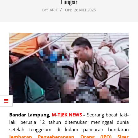
Lungsir
BY:
ARIF
ON:
26 MEI 2025
Bandar Lampung,
M-TJEK NEWS
–
Seorang bocah laki-
laki berusia 12 tahun ditemukan meninggal dunia
setelah tenggelam di kolam pancuran bundaran
Jembatan Penyeberangan Orang (JPO)
Siger