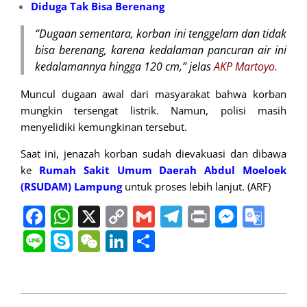
Diduga Tak Bisa Berenang
“Dugaan sementara, korban ini tenggelam dan tidak
bisa berenang, karena kedalaman pancuran air ini
kedalamannya hingga 120 cm,” jelas
AKP Martoyo.
Muncul dugaan awal dari masyarakat bahwa korban
mungkin tersengat listrik. Namun, polisi masih
menyelidiki kemungkinan tersebut.
Saat ini, jenazah korban sudah dievakuasi dan dibawa
ke
Rumah Sakit Umum Daerah Abdul Moeloek
(RSUDAM) Lampung
untuk proses lebih lanjut. (ARF)
Facebook
WhatsApp
X
Copy
Gmail
Telegram
Print
Messe
Goo
Link
Tran
Line
Skype
WeChat
LinkedIn
Share
2025-