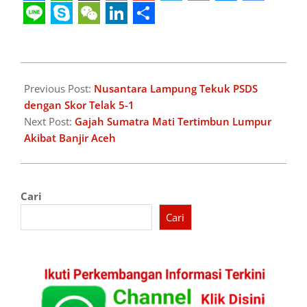
Facebook
WhatsApp
X
Copy
Gmail
Telegram
Print
Messeng
Googl
Link
Transl
Line
Skype
WeChat
LinkedIn
Share
2025-
12-
Previous Post:
Nusantara Lampung Tekuk PSDS
04
dengan Skor Telak 5-1
Next Post:
Gajah Sumatra Mati Tertimbun Lumpur
Akibat Banjir Aceh
Cari
Cari