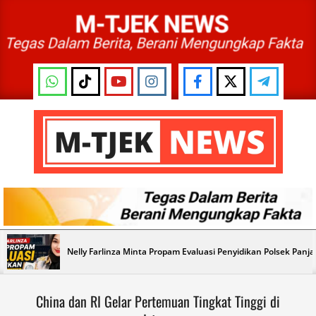
Skip
to
content
M-
TJEK
NEWS
Primary
Nelly Farlinza Minta Propam Evaluasi Penyidikan Polsek Panj
Navigation
Menu
China dan RI Gelar Pertemuan Tingkat Tinggi di