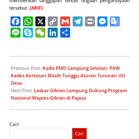
memberikan tanggapan terkait dugaan penganiayaan
tersebut.
(ARIF)
Facebook
WhatsApp
X
Copy
Gmail
Telegram
Print
Messe
Goo
Link
Tran
Line
Skype
WeChat
LinkedIn
Share
2026-
01-
Previous Post:
Kadis PMD Lampung Selatan: PAW
07
Kades Kertosari Masih Tunggu Aturan Turunan UU
Desa
Next Post:
Laskar Gibran Lampung Dukung Program
Nasional Wapres Gibran di Papua
Cari
Cari