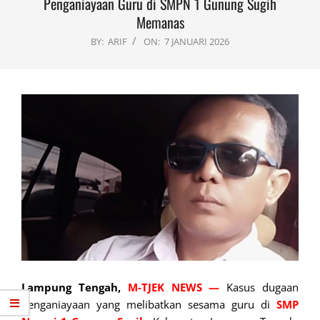
Penganiayaan Guru di SMPN 1 Gunung Sugih
Memanas
BY:
ARIF
ON:
7 JANUARI 2026
Lampung Tengah,
M-TJEK NEWS
—
Kasus dugaan
penganiayaan yang melibatkan sesama guru di
SMP