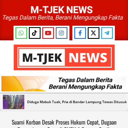
Skip
to
content
M-
TJEK
NEWS
Primary
Diduga Mabuk Tuak, Pria di Bandar Lampung Tewas Ditusu
Navigation
Menu
Suami Korban Desak Proses Hukum Cepat, Dugaan