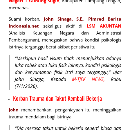
Negeri 1 Gunung Sugih,
Kabupaten Lampung Tengah,
memanas.
Suami korban,
John Sinaga, S.E.
,
Pimred
Berita
Indonesia.net
sekaligus aktif di
LSM AKUNTAN
(Analisis Keuangan Negara dan Administrasi
Pembangunan), menegaskan bahwa kondisi psikologis
istrinya terganggu berat akibat peristiwa itu.
“Meskipun hasil visum tidak menunjukkan adanya
luka robek atau luka fisik lainnya, kondisi psikologis
dan kenyamanan fisik istri saya terganggu,” ujar
John Sinaga, Kepada
M-TJEK NEWS,
Rabu
(7/1/2026).
Korban Trauma dan Takut Kembali Bekerja
John
menambahkan, penganiayaan itu meninggalkan
trauma mendalam bagi istrinya.
“Dia merasa takut untuk bekerja seperti biasa dan