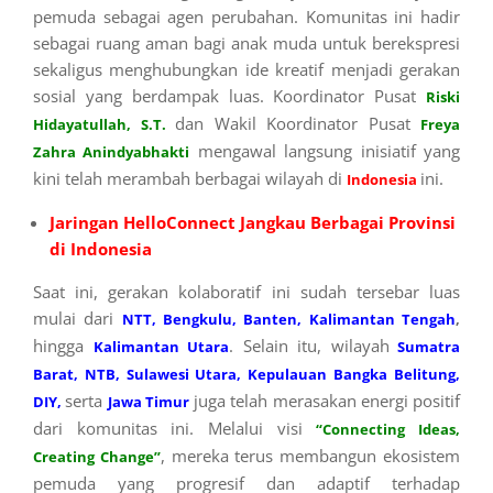
pemuda sebagai agen perubahan. Komunitas ini hadir
sebagai ruang aman bagi anak muda untuk berekspresi
sekaligus menghubungkan ide kreatif menjadi gerakan
sosial yang berdampak luas. Koordinator Pusat
Riski
dan Wakil Koordinator Pusat
Hidayatullah, S.T.
Freya
mengawal langsung inisiatif yang
Zahra Anindyabhakti
kini telah merambah berbagai wilayah di
ini.
Indonesia
Jaringan HelloConnect Jangkau Berbagai Provinsi
di Indonesia
Saat ini, gerakan kolaboratif ini sudah tersebar luas
mulai dari
NTT, Bengkulu, Banten, Kalimantan Tengah
,
hingga
. Selain itu, wilayah
Kalimantan Utara
Sumatra
Barat, NTB, Sulawesi Utara, Kepulauan Bangka Belitung,
serta
juga telah merasakan energi positif
DIY,
Jawa Timur
dari komunitas ini. Melalui visi
“Connecting Ideas,
, mereka terus membangun ekosistem
Creating Change”
pemuda yang progresif dan adaptif terhadap