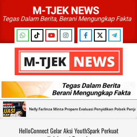
Skip
to
content
M-
TJEK
NEWS
Primary
Nelly Farlinza Minta Propam Evaluasi Penyidikan Polsek Panj
Navigation
Menu
HelloConnect Gelar Aksi YouthSpark Perkuat