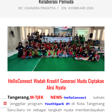
Kolaborasi Pemuda
BY:
CHANDRA PRASETYA
ON:
8 FEBRUARI 2026
HelloConnect Wadah Kreatif Generasi Muda Ciptakan
Aksi Nyata
Tangerang
,
M-TJEK NEWS
–
sukses
HelloConnect
menggelar program
di Kota Tangerang
YouthSpark #1
baru-baru ini sebagai langkah nyata memberdayakan