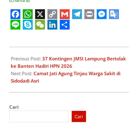
(Chandra)
Facebook
WhatsApp
X
Copy
Gmail
Telegram
Print
Messeng
Googl
Link
Transl
Line
Skype
WeChat
LinkedIn
Share
2026-
02-
Previous Post:
37 Kontingen JMSI Lampung Bertolak
08
ke Banten Hadiri HPN 2026
Next Post:
Camat Jati Agung Tinjau Warga Sakit di
Sidodadi Asri
Cari
Cari