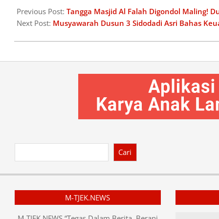
02-
Previous Post:
Tangga Masjid Al Falah Digondol Maling! D
11
Next Post:
Musyawarah Dusun 3 Sidodadi Asri Bahas Ke
Cari
M-TJEK.NEWS
M-TJEK NEWS “Tegas Dalam Berita, Berani