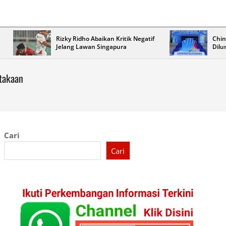
Rizky Ridho Abaikan Kritik Negatif
Chin
Jelang Lawan Singapura
Dilu
takaan
Cari
Cari