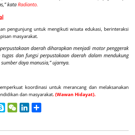
as,” kata
Radianto.
al
pengunjung untuk mengikuti wisata edukasi, berinteraksi
lapisan masyarakat.
, perpustakaan daerah diharapkan menjadi motor penggerak
gan tugas dan fungsi perpustakaan daerah dalam mendukung
 sumber daya manusia,” ujarnya.
emperkuat koordinasi untuk merancang dan melaksanakan
pendidikan dan masyarakat
. (Wawan Hidayat).
nger
gle
ine
Skype
WeChat
LinkedIn
Share
slate