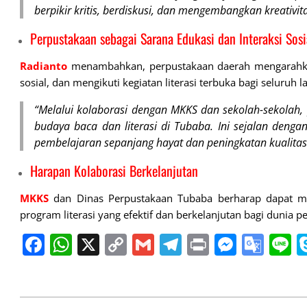
berpikir kritis, berdiskusi, dan mengembangkan kreativit
Perpustakaan sebagai Sarana Edukasi dan Interaksi Sosi
Radianto
menambahkan, perpustakaan daerah mengarahkan 
sosial, dan mengikuti kegiatan literasi terbuka bagi seluruh 
“Melalui kolaborasi dengan MKKS dan sekolah-sekolah
budaya baca dan literasi di Tubaba. Ini sejalan den
pembelajaran sepanjang hayat dan peningkatan kualitas
Harapan Kolaborasi Berkelanjutan
MKKS
dan Dinas Perpustakaan Tubaba berharap dapat m
program literasi yang efektif dan berkelanjutan bagi dunia 
Facebook
WhatsApp
X
Copy
Gmail
Telegram
Print
Messe
Goo
L
Link
Tran
2026-