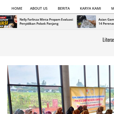
TJEK
HOME
ABOUT US
BERITA
KARYA KAMI
M
NEWS
Primary
Navigation
Nelly Farlinza Minta Propam Evaluasi
Asian Gam
Menu
Penyidikan Polsek Panjang
14 Perena
Liter