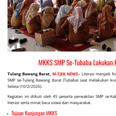
MKKS SMP Se-Tubaba Lakukan K
Tulang Bawang Barat,
M-TJEK NEWS–
Literasi menjadi f
SMP se-Tulang Bawang Barat (Tubaba) saat melakukan kun
Selasa (10/2/2026).
Kegiatan ini diikuti oleh 45 peserta perwakilan SMP s
literasi serta minat baca siswa dan masyarakat.
Tujuan Kunjungan MKKS