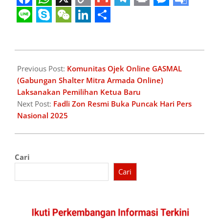
Facebook
WhatsApp
X
Copy
Gmail
Telegram
Print
Messeng
Googl
Link
Transl
Line
Skype
WeChat
LinkedIn
Share
2025-
02-
Previous Post:
Komunitas Ojek Online GASMAL
10
(Gabungan Shalter Mitra Armada Online)
Laksanakan Pemilihan Ketua Baru
Next Post:
Fadli Zon Resmi Buka Puncak Hari Pers
Nasional 2025
Cari
Cari