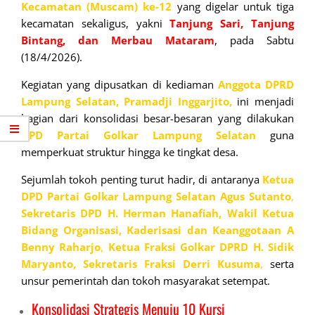
Kecamatan (Muscam) ke-12
yang digelar untuk tiga
kecamatan sekaligus, yakni
Tanjung Sari, Tanjung
Bintang, dan Merbau Mataram
, pada Sabtu
(18/4/2026).
Kegiatan yang dipusatkan di kediaman
Anggota DPRD
Lampung Selatan, Pramadji Inggarjito,
ini menjadi
bagian dari konsolidasi besar-besaran yang dilakukan
DPD
Partai Golkar Lampung
Selatan
guna
memperkuat struktur hingga ke tingkat desa.
Sejumlah tokoh penting turut hadir, di antaranya
Ketua
DPD Partai Golkar Lampung Selatan Agus Sutanto
,
Sekretaris DPD H. Herman Hanafiah,
Wakil Ketua
Bidang Organisasi, Kaderisasi dan Keanggotaan A
Benny Raharjo
,
Ketua Fraksi Golkar DPRD H. Sidik
Maryanto,
Sekretaris Fraksi Derri Kusuma
,
serta
unsur pemerintah dan tokoh masyarakat setempat.
Konsolidasi Strategis Menuju 10 Kursi