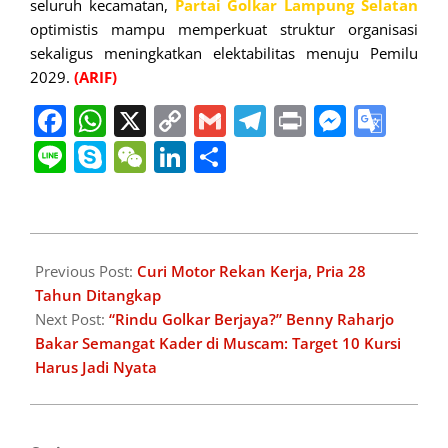
seluruh kecamatan,
Partai
Golkar Lampung Selatan
optimistis mampu memperkuat struktur organisasi
sekaligus meningkatkan elektabilitas menuju Pemilu
2029.
(ARIF)
Facebook
WhatsApp
X
Copy
Gmail
Telegram
Print
Messe
Goo
Link
Tran
Line
Skype
WeChat
LinkedIn
Share
2026-
04-
Previous Post:
Curi Motor Rekan Kerja, Pria 28
18
Tahun Ditangkap
Next Post:
“Rindu Golkar Berjaya?” Benny Raharjo
Bakar Semangat Kader di Muscam: Target 10 Kursi
Harus Jadi Nyata