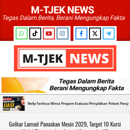
Skip
to
content
M-
TJEK
NEWS
Primary
Nelly Farlinza Minta Propam Evaluasi Penyidikan Polsek Panj
Navigation
Menu
Golkar Lamsel Panaskan Mesin 2029, Target 10 Kursi