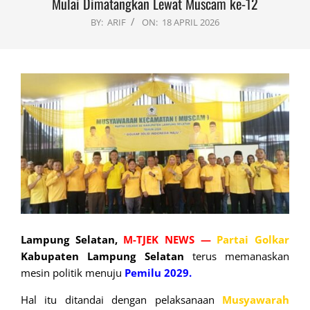
Mulai Dimatangkan Lewat Muscam ke-12
BY:
ARIF
ON:
18 APRIL 2026
Lampung Selatan,
M-TJEK NEWS —
Partai Golkar
Kabupaten Lampung Selatan
terus memanaskan
mesin politik menuju
Pemilu 2029.
Hal itu ditandai dengan pelaksanaan
Musyawarah