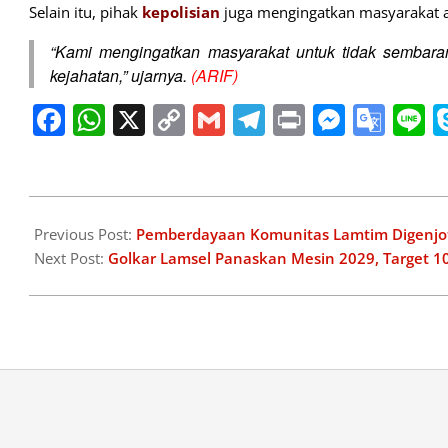
Selain itu, pihak
kepolisian
juga mengingatkan masyarakat ag
“Kami mengingatkan masyarakat untuk tidak sembar
kejahatan,” ujarnya.
(ARIF)
Facebook
WhatsApp
X
Copy
Gmail
Telegram
Print
Messe
Goo
L
Link
Tran
2026-
04-
Previous Post:
Pemberdayaan Komunitas Lamtim Digenjot
18
Next Post:
Golkar Lamsel Panaskan Mesin 2029, Target 