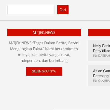
Cari
M-TJEK.NEWS
M-TJEK NEWS “Tegas Dalam Berita, Berani
Nelly Farl
Mengungkap Fakta.” Kami berkomitmen
Penyidika
menyajikan berita yang akurat,
IN:
DAERAH
independen, dan berimbang.
Asian Gam
SELENGKAPNYA
Perenang 
IN:
OLAHRA