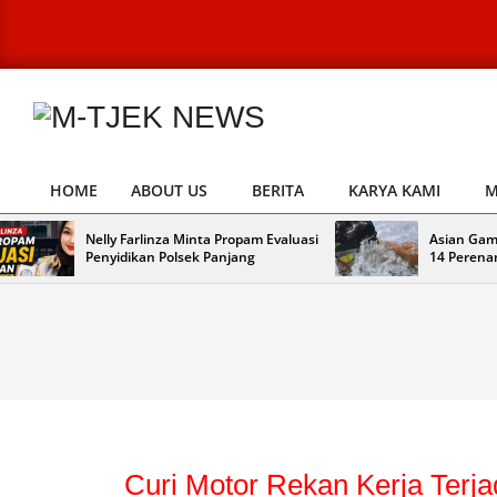
Skip
to
content
M-
TJEK
HOME
ABOUT US
BERITA
KARYA KAMI
M
Primary
NEWS
Navigation
Nelly Farlinza Minta Propam Evaluasi
Asian Gam
Menu
Penyidikan Polsek Panjang
14 Perena
Curi Motor Rekan Kerja Terj