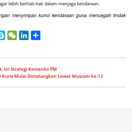
ar lebih berhati-hati dalam menjaga kendaraan.
angan menyimpan kunci kendaraan guna mencegah tindak
nger
gle
ine
Skype
WeChat
LinkedIn
Share
slate
, Ini Strategi Kemenko PM
10 Kursi Mulai Dimatangkan Lewat Muscam ke-12