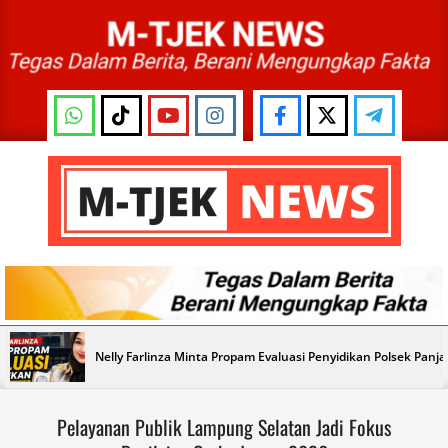
Skip
to
content
M-
TJEK
NEWS
Primary
Nelly Farlinza Minta Propam Evaluasi Penyidikan Polsek Panj
Navigation
Menu
Pelayanan Publik Lampung Selatan Jadi Fokus