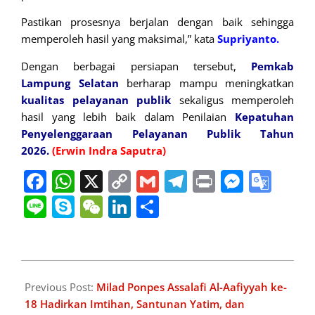
Pastikan prosesnya berjalan dengan baik sehingga
memperoleh hasil yang maksimal,” kata
Supriyanto.
Dengan berbagai persiapan tersebut,
Pemkab
Lampung Selatan
berharap mampu meningkatkan
kualitas pelayanan publik
sekaligus memperoleh
hasil yang lebih baik dalam Penilaian
Kepatuhan
Penyelenggaraan Pelayanan Publik Tahun
2026.
(Erwin Indra Saputra)
Facebook
WhatsApp
X
Copy
Gmail
Telegram
Print
Messe
Goo
Link
Tran
Line
Skype
WeChat
LinkedIn
Share
2026-
07-
Previous Post:
Milad Ponpes Assalafi Al-Aafiyyah ke-
06
18 Hadirkan Imtihan, Santunan Yatim, dan