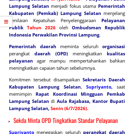
Lampung Selatan
menjadi fokus utama
Pemerintah
Kabupaten (Pemkab) Lampung Selatan
menjelang
Penilaian Kepatuhan Penyelenggaraan
Pelayanan
Publik
Tahun 2026
oleh
Ombudsman Republik
Indonesia
Perwakilan Provinsi Lampung
.
Pemerintah
daerah
meminta seluruh
organisasi
perangkat
daerah
(OPD)
meningkatkan
kualitas
pelayanan
agar mampu mempertahankan bahkan
meningkatkan capaian tahun sebelumnya.
Komitmen tersebut disampaikan
Sekretaris Daerah
Kabupaten Lampung Selatan
,
Supriyanto,
saat
memimpin
Rapat Koordinasi Mingguan Pemkab
Lampung Selatan
di
Aula
Rajabasa,
Kantor Bupati
Lampung Selatan,
Senin (6/7/2026).
Sekda Minta OPD Tingkatkan Standar Pelayanan
Supriyanto
menegaskan seluruh
perangkat
daerah