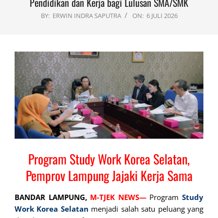
Pendidikan dan Kerja bagi Lulusan SMA/SMK
BY:
ERWIN INDRA SAPUTRA
ON:
6 JULI 2026
Program Study Work Korea Selatan,
Pemprov Lampung Jajaki Kerja Sama
BANDAR LAMPUNG,
M-TJEK NEWS—
Program
Study
Work Korea Selatan
menjadi salah satu peluang yang