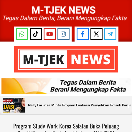
Skip
to
content
M-
TJEK
NEWS
Primary
Nelly Farlinza Minta Propam Evaluasi Penyidikan Polsek Panj
Navigation
Menu
Program Study Work Korea Selatan Buka Peluang