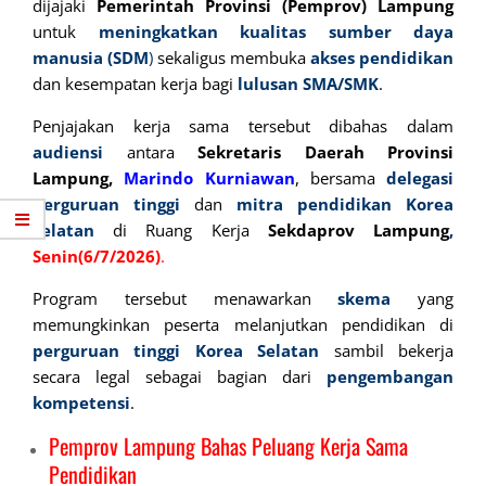
dijajaki
Pemerintah Provinsi (Pemprov) Lampung
untuk
meningkatkan
kualitas sumber daya
manusia (SDM
)
sekaligus membuka
akses pendidikan
dan kesempatan kerja bagi
lulusan SMA/SMK
.
Penjajakan kerja sama tersebut dibahas dalam
audiensi
antara
Sekretaris Daerah Provinsi
Lampung,
Marindo Kurniawan
, bersama
delegasi
perguruan tinggi
dan
mitra
pendidikan Korea
Selatan
di Ruang Kerja
Sekdaprov Lampung
,
Senin(6/7/2026)
.
Program tersebut menawarkan
skema
yang
memungkinkan peserta melanjutkan pendidikan di
perguruan tinggi Korea Selatan
sambil bekerja
secara legal sebagai bagian dari
pengembangan
kompetensi
.
Pemprov Lampung Bahas Peluang Kerja Sama
Pendidikan