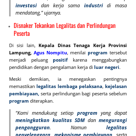
investasi
dan kerja sama
industri
di masa
mendatang,” ujarnya.
Disnaker Tekankan Legalitas dan Perlindungan
Peserta
Di sisi lain,
Kepala Dinas Tenaga Kerja Provinsi
Lampung,
Agus Nompitu
, menilai
program
tersebut
menjadi peluang
positif
karena menggabungkan
pendidikan dengan pengalaman kerja di
luar negeri
.
Meski demikian, ia menegaskan pentingnya
memastikan
legalitas lembaga pelaksana
,
kejelasan
pembiayaan,
serta perlindungan bagi peserta sebelum
program
diterapkan.
“Kami mendukung setiap
program
yang dapat
meningkatkan
kualitas
SDM
dan
mengurangi
pengangguran
. Namun
legalitas
penyelenggara,
mekanisme
pembiayaan,
serta