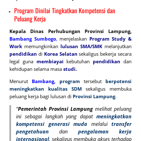
Program Dinilai Tingkatkan Kompetensi dan
Peluang Kerja
Kepala Dinas Perhubungan Provinsi Lampung,
Bambang Sumbogo
,
menjelaskan
Program Study &
Work
memungkinkan
lulusan SMA/SMK
melanjutkan
pendidikan
di
Korea Selatan
sekaligus bekerja secara
legal guna
membiayai
kebutuhan
pendidikan
dan
kehidupan selama masa
studi.
Menurut
Bambang,
program
tersebut
berpotensi
meningkatkan kualitas SDM
sekaligus membuka
peluang kerja bagi lulusan di
Provinsi Lampung
.
“
Pemerintah Provinsi Lampung
melihat peluang
ini sebagai langkah yang dapat
meningkatkan
kompetensi generasi muda
melalui
transfer
pengetahuan
dan
pengalaman kerja
internasional
, sekaligus membuka akses terhadap