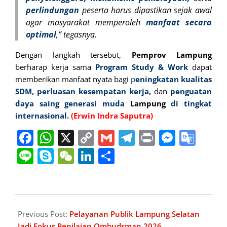
perlindungan
peserta harus dipastikan sejak awal
agar masyarakat memperoleh
manfaat secara
optimal
,” tegasnya.
Dengan langkah tersebut,
Pemprov Lampung
berharap kerja sama
Program
Study
& Work
dapat
memberikan manfaat nyata bagi
p
eningkatan kualitas
SDM,
perluasan
kesempatan
kerja,
dan
penguatan
daya
saing
generasi muda
Lampung
di tingkat
internasional.
(Erwin Indra Saputra)
Facebook
WhatsApp
X
Copy
Gmail
Telegram
Print
Messe
Goo
Link
Tran
Line
Skype
WeChat
LinkedIn
Share
2026-
07-
Previous Post:
Pelayanan Publik Lampung Selatan
06
Jadi Fokus Penilaian Ombudsman 2026