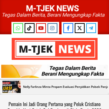
Skip
to
content
M-
TJEK
NEWS
Primary
Nelly Farlinza Minta Propam Evaluasi Penyidikan Polsek Panj
Navigation
Menu
Pemain Ini Jadi Orang Pertama yang Peluk Cristiano