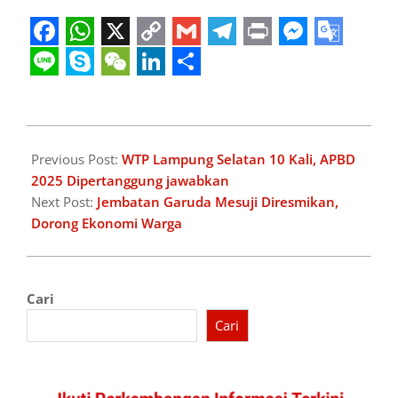
Facebook
WhatsApp
X
Copy
Gmail
Telegram
Print
Messeng
Googl
Link
Transl
Line
Skype
WeChat
LinkedIn
Share
2026-
06-
Previous Post:
WTP Lampung Selatan 10 Kali, APBD
24
2025 Dipertanggung jawabkan
Next Post:
Jembatan Garuda Mesuji Diresmikan,
Dorong Ekonomi Warga
Cari
Cari