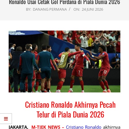
Ronaldo Usai Cetak Gol Perdana di Piala Dunia 2026
BY:
DANANG PERMANA
ON:
24 JUNI 2026
Cristiano Ronaldo Akhirnya Pecah
Telur di Piala Dunia 2026
JAKARTA,
M-TJEK NEWS –
Cristiano Ronaldo
akhirnya