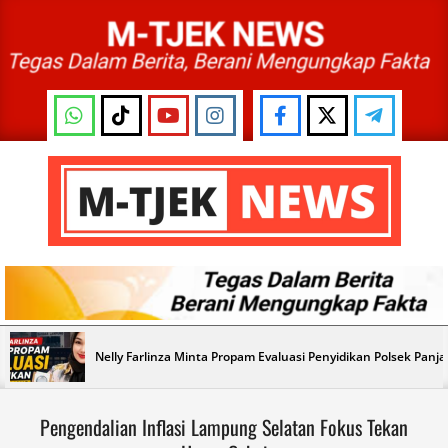
Skip
to
content
M-
TJEK
NEWS
Primary
Nelly Farlinza Minta Propam Evaluasi Penyidikan Polsek Panj
Navigation
Menu
Pengendalian Inflasi Lampung Selatan Fokus Tekan