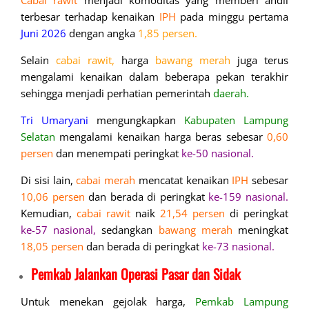
Cabai rawit
menjadi komoditas yang memberi andil
terbesar terhadap kenaikan
IPH
pada minggu pertama
Juni 2026
dengan angka
1,85 persen.
Selain
cabai rawit,
harga
bawang merah
juga terus
mengalami kenaikan dalam beberapa pekan terakhir
sehingga menjadi perhatian pemerintah
daerah.
Tri Umaryani
mengungkapkan
Kabupaten Lampung
Selatan
mengalami kenaikan harga beras sebesar
0,60
persen
dan menempati peringkat
ke-50 nasional.
Di sisi lain,
cabai merah
mencatat kenaikan
IPH
sebesar
10,06 persen
dan berada di peringkat
ke-159 nasional.
Kemudian,
cabai rawit
naik
21,54 persen
di peringkat
ke-57 nasional,
sedangkan
bawang merah
meningkat
18,05 persen
dan berada di peringkat
ke-73 nasional.
Pemkab Jalankan Operasi Pasar dan Sidak
Untuk menekan gejolak harga,
Pemkab Lampung