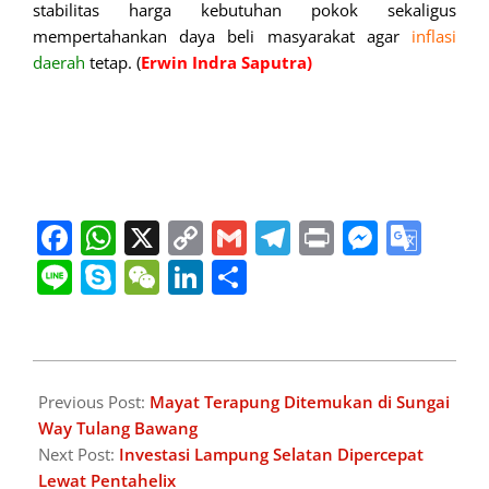
stabilitas harga kebutuhan pokok sekaligus
mempertahankan daya beli masyarakat agar
inflasi
daerah
tetap. (
Erwin Indra Saputra)
Facebook
WhatsApp
X
Copy
Gmail
Telegram
Print
Messe
Goo
Link
Tran
Line
Skype
WeChat
LinkedIn
Share
2026-
06-
Previous Post:
Mayat Terapung Ditemukan di Sungai
09
Way Tulang Bawang
Next Post:
Investasi Lampung Selatan Dipercepat
Lewat Pentahelix