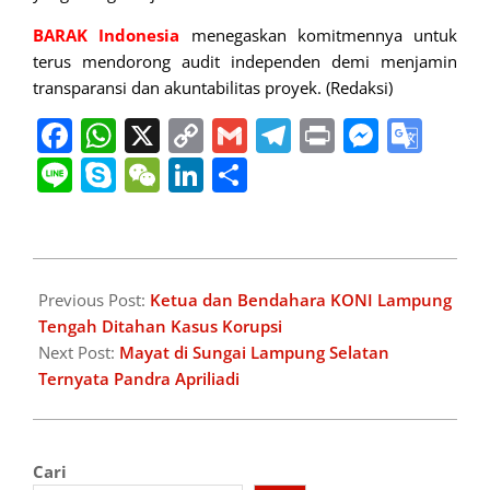
BARAK Indonesia
menegaskan komitmennya untuk
terus mendorong audit independen demi menjamin
transparansi dan akuntabilitas proyek. (Redaksi)
Facebook
WhatsApp
X
Copy
Gmail
Telegram
Print
Messe
Goo
Link
Tran
Line
Skype
WeChat
LinkedIn
Share
2025-
07-
Previous Post:
Ketua dan Bendahara KONI Lampung
31
Tengah Ditahan Kasus Korupsi
Next Post:
Mayat di Sungai Lampung Selatan
Ternyata Pandra Apriliadi
Cari