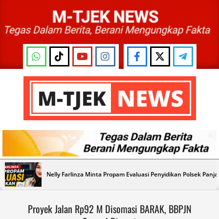
Skip
to
content
M-
TJEK
NEWS
Primary
Nelly Farlinza Minta Propam Evaluasi Penyidikan Polsek Panj
Navigation
Menu
Proyek Jalan Rp92 M Disomasi BARAK, BBPJN