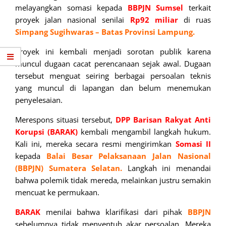
melayangkan somasi kepada
BBPJN
Sumsel
terkait
proyek jalan nasional senilai
Rp92 miliar
di ruas
Simpang Sugihwaras – Batas Provinsi Lampung.
Proyek ini kembali menjadi sorotan publik karena
muncul dugaan cacat perencanaan sejak awal. Dugaan
tersebut menguat seiring berbagai persoalan teknis
yang muncul di lapangan dan belum menemukan
penyelesaian.
Merespons situasi tersebut,
DPP Barisan Rakyat Anti
Korupsi (BARAK)
kembali mengambil langkah hukum.
Kali ini, mereka secara resmi mengirimkan
Somasi II
kepada
Balai Besar Pelaksanaan Jalan Nasional
(BBPJN)
Sumatera Selatan.
Langkah ini menandai
bahwa polemik tidak mereda, melainkan justru semakin
mencuat ke permukaan.
BARAK
menilai bahwa klarifikasi dari pihak
BBPJN
sebelumnya tidak menyentuh akar persoalan. Mereka