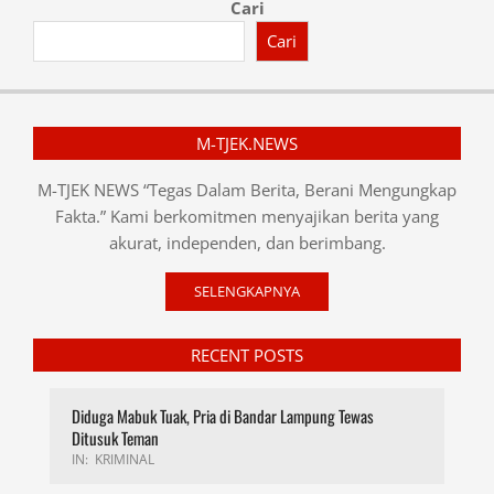
Cari
Cari
M-TJEK.NEWS
M-TJEK NEWS “Tegas Dalam Berita, Berani Mengungkap
Fakta.” Kami berkomitmen menyajikan berita yang
akurat, independen, dan berimbang.
SELENGKAPNYA
RECENT POSTS
Diduga Mabuk Tuak, Pria di Bandar Lampung Tewas
Ditusuk Teman
IN:
KRIMINAL