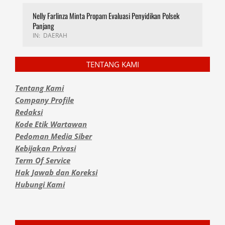
Nelly Farlinza Minta Propam Evaluasi Penyidikan Polsek
Panjang
IN:
DAERAH
TENTANG KAMI
Tentang Kami
Company Profile
Redaksi
Kode Etik Wartawan
Pedoman Media Siber
Kebijakan Privasi
Term Of Service
Hak Jawab dan Koreksi
Hubungi Kami