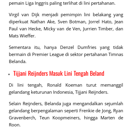
pemain Liga Inggris paling terlihat di lini pertahanan.
Virgil van Dijk menjadi pemimpin lini belakang yang
diperkuat Nathan Ake, Sven Botman, Jorrel Hato, Jean
Paul van Hecke, Micky van de Ven, Jurrien Timber, dan
Mats Wieffer.
Sementara itu, hanya Denzel Dumfries yang tidak
bermain di Premier League di sektor pertahanan Timnas
Belanda.
Tijjani Reijnders Masuk Lini Tengah Beland
Di lini tengah, Ronald Koeman turut memanggil
gelandang keturunan Indonesia, Tijjani Reijnders.
Selain Reijnders, Belanda juga mengandalkan sejumlah
gelandang berpengalaman seperti Frenkie de Jong, Ryan
Gravenberch, Teun Koopmeiners, hingga Marten de
Roon.