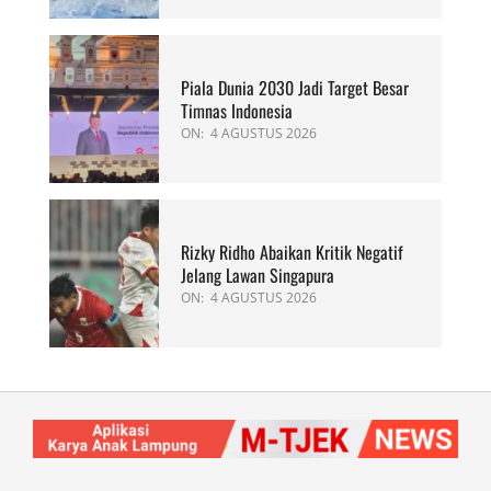
Piala Dunia 2030 Jadi Target Besar
Timnas Indonesia
ON:
4 AGUSTUS 2026
Rizky Ridho Abaikan Kritik Negatif
Jelang Lawan Singapura
ON:
4 AGUSTUS 2026