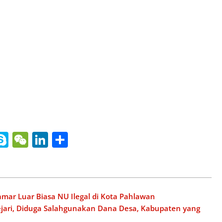
nger
gle
ine
Skype
WeChat
LinkedIn
Share
slate
ar Luar Biasa NU Ilegal di Kota Pahlawan
Kejari, Diduga Salahgunakan Dana Desa, Kabupaten yang