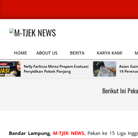
Skip
to
content
M-
TJEK
HOME
ABOUT US
BERITA
KARYA KAMI
M
NEWS
Primary
Navigation
Nelly Farlinza Minta Propam Evaluasi
Asian Gam
Menu
Penyidikan Polsek Panjang
14 Perena
Berikut Ini Pek
Bandar Lampung,
M-TJEK NEWS,
Pekan ke 15 Liga Inggri