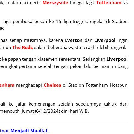
k, mulai dari derbi
Merseyside
hingga laga
Tottenham
vs
laga pembuka pekan ke 15 liga Inggris, digelar di Stadion
IB.
panas setiap musimnya, karena
Everton
dan
Liverpool
ingin
amun
The Reds
dalam beberapa waktu terakhir lebih unggul.
k ke papan tengah klasemen sementara. Sedangkan
Liverpool
eringkat pertama setelah tengah pekan lalu bermain imbang
tenham
menghadapi
Chelsea
di Stadion Tottenham Hotspur,
li ke jalur kemenangan setelah sebelumnya takluk dari
urnemouth, Jumat (6/12/2024) dini hari WIB.
inat Menjadi Muallaf