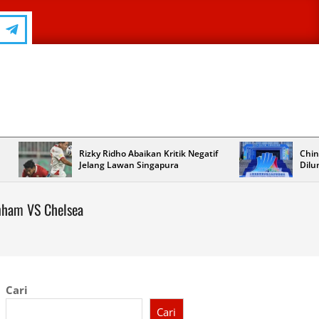
Rizky Ridho Abaikan Kritik Negatif
Chin
Jelang Lawan Singapura
Dilu
enham VS Chelsea
Cari
Cari