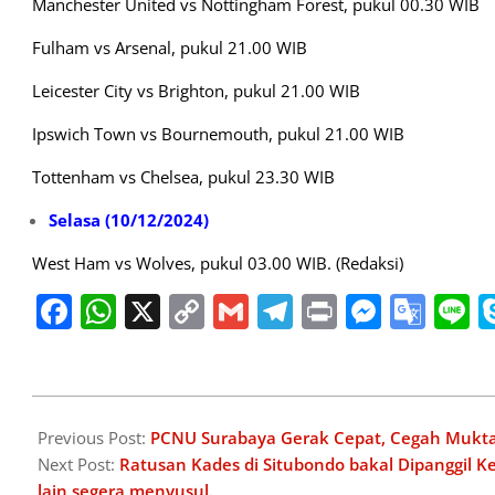
Manchester United vs Nottingham Forest, pukul 00.30 WIB
Fulham vs Arsenal, pukul 21.00 WIB
Leicester City vs Brighton, pukul 21.00 WIB
Ipswich Town vs Bournemouth, pukul 21.00 WIB
Tottenham vs Chelsea, pukul 23.30 WIB
Selasa (10/12/2024)
West Ham vs Wolves, pukul 03.00 WIB. (Redaksi)
Facebook
WhatsApp
X
Copy
Gmail
Telegram
Print
Messe
Goo
L
Link
Tran
2024-
12-
Previous Post:
PCNU Surabaya Gerak Cepat, Cegah Muktam
07
Next Post:
Ratusan Kades di Situbondo bakal Dipanggil 
lain segera menyusul.