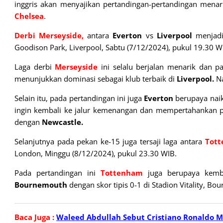
inggris akan menyajikan pertandingan-pertandingan menari
Chelsea
.
Derbi Merseyside,
antara
Everton
vs
Liverpool
menjadi 
Goodison Park, Liverpool, Sabtu (7/12/2024), pukul 19.30 W
Laga derbi
Merseyside
ini selalu berjalan menarik dan 
menunjukkan dominasi sebagai klub terbaik di
Liverpool.
N
Selain itu, pada pertandingan ini juga
Everton
berupaya nai
ingin kembali ke jalur kemenangan dan mempertahankan p
dengan
Newcastle.
Selanjutnya pada pekan ke-15 juga tersaji laga antara
Tot
London, Minggu (8/12/2024), pukul 23.30 WIB.
Pada pertandingan ini
Tottenham
juga berupaya kemba
Bournemouth
dengan skor tipis 0-1 di Stadion Vitality, Bo
Baca Juga :
Waleed Abdullah Sebut Cristiano Ronaldo M