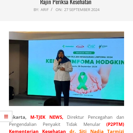
Rajin Periksa Kesehatan
BY:
ARIF
ON:
27 SEPTEMBER 2024
Jakarta,
M-TJEK NEWS,
Direktur Pencegahan dan
Pengendalian Penyakit Tidak Menular
(P2PTM)
Kementerian
Kesehatan
dr. Siti Nadia Tarmizi