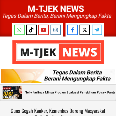
Skip
to
content
M-
TJEK
NEWS
Primary
Nelly Farlinza Minta Propam Evaluasi Penyidikan Polsek Panj
Navigation
Menu
Guna Cegah Kanker, Kemenkes Dorong Masyarakat