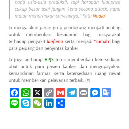
pada usia-usia produktif, tapi harapan hidupnya
cukup besar asal jangan kena second attack, nanti
malah menurunkan survivalnya,” Kata
Nadia
.
Ia mengatakan peran grup pendukung menjadi penting
untuk memberikan kesadaran bagi masyarakat
terhadap penyakit
limfoma
serta menjadi
“rumah”
bagi
para pejuang dan penyintas kanker.
Ia juga berharap
BPJS
terus memberikan ketersediaan
obat untuk para pasien kanker dan mengupayakan
kemandirian farmasi serta ketersediaan ruang rawat
untuk memberikan pelayanan terbaik. (*)
Facebook
WhatsApp
X
Copy
Gmail
Telegram
Print
Messe
Goo
Link
Tran
Line
Skype
WeChat
LinkedIn
Share
2024-