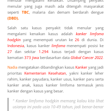
menular mengalami kenaikan. Disamping penyakit
menular yang juga masih ada ditengah masyarakat
seperti
TBC
, malaria dan demam berdarah dengue
(DBD).
Salah satu kasus penyakit tidak menular yang
mengalami kenaikan kasus adalah
kanker limfoma
hodgkin
yang menempati urutan ke
26
di dunia. Di
Indonesia
, kasus kanker
limfoma
menempati posisi ke
27
dan sekitar
1.294
kasus terjadi dengan kasus
kematian
373 jiwa
berdasarkan data
Global Cancer 2022.
Nadia
mengatakan dibandingkan kasus
Kanker
yang jadi
prioritas
Kementerian Kesehatan
, yakni kanker leher
rahim, kanker payudara, kanker usus, kanker paru serta
kanker anak, kasus kanker limfoma termasuk jenis
kanker dengan kasus yang besar.
“ Kanker limfoma hodgkin memang kalau kita lihat
usianya ini pada usia 10-49 tahun, jadi benar-benar