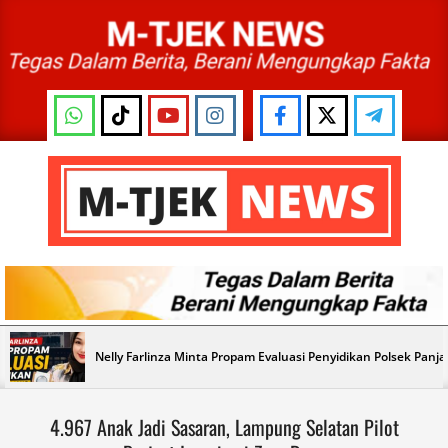
Skip
to
content
M-
TJEK
NEWS
Primary
Nelly Farlinza Minta Propam Evaluasi Penyidikan Polsek Panj
Navigation
Menu
4.967 Anak Jadi Sasaran, Lampung Selatan Pilot