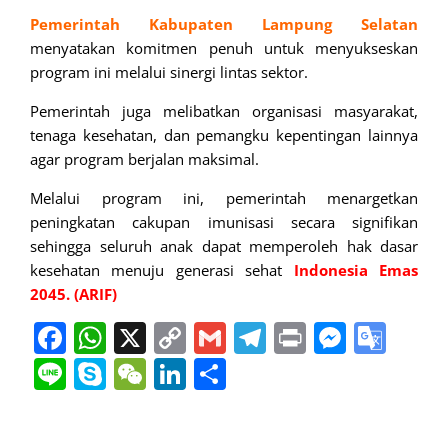
Pemerintah Kabupaten Lampung Selatan
menyatakan komitmen penuh untuk menyukseskan
program ini melalui sinergi lintas sektor.
Pemerintah juga melibatkan organisasi masyarakat,
tenaga kesehatan, dan pemangku kepentingan lainnya
agar program berjalan maksimal.
Melalui program ini, pemerintah menargetkan
peningkatan cakupan imunisasi secara signifikan
sehingga seluruh anak dapat memperoleh hak dasar
kesehatan menuju generasi sehat
Indonesia Emas
2045. (ARIF)
Facebook
WhatsApp
X
Copy
Gmail
Telegram
Print
Messe
Goo
Link
Tran
Line
Skype
WeChat
LinkedIn
Share