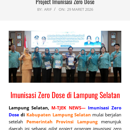
Project Imunisasi Zero Dose
BY:
ARIF
ON:
29 MARET 2026
Imunisasi Zero Dose di Lampung Selatan
Lampung Selatan,
M-TJEK NEWS—
Imunisasi Zero
Dose
di
Kabupaten
Lampung Selatan
mulai berjalan
setelah
Pemerintah Provinsi Lampung
menunjuk
daerah ini sebagai
pilot project program imunisasi zero