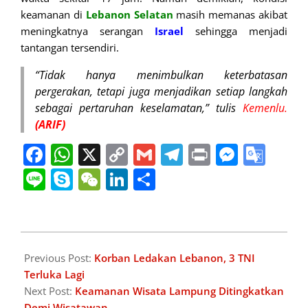
keamanan di
Lebanon Selatan
masih memanas akibat
meningkatnya serangan
Israel
sehingga menjadi
tantangan tersendiri.
“Tidak hanya menimbulkan keterbatasan
pergerakan, tetapi juga menjadikan setiap langkah
sebagai pertaruhan keselamatan,” tulis
Kemenlu.
(ARIF)
Facebook
WhatsApp
X
Copy
Gmail
Telegram
Print
Messe
Goo
Link
Tran
Line
Skype
WeChat
LinkedIn
Share
2026-
04-
Previous Post:
Korban Ledakan Lebanon, 3 TNI
04
Terluka Lagi
Next Post:
Keamanan Wisata Lampung Ditingkatkan
Demi Wisatawan