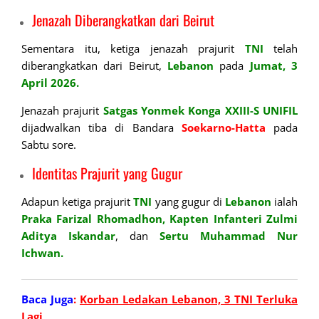
Jenazah Diberangkatkan dari Beirut
Sementara itu, ketiga jenazah prajurit
TNI
telah
diberangkatkan dari Beirut,
Lebanon
pada
Jumat, 3
April 2026.
Jenazah prajurit
Satgas Yonmek Konga XXIII-S UNIFIL
dijadwalkan tiba di Bandara
Soekarno-Hatta
pada
Sabtu sore.
Identitas Prajurit yang Gugur
Adapun ketiga prajurit
TNI
yang gugur di
Lebanon
ialah
Praka Farizal Rhomadhon,
Kapten Infanteri Zulmi
Aditya Iskandar
, dan
Sertu Muhammad Nur
Ichwan.
Baca Juga
:
Korban Ledakan Lebanon, 3 TNI Terluka
Lagi