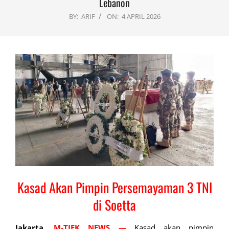
Lebanon
BY:
ARIF
ON:
4 APRIL 2026
Kasad Akan Pimpin Persemayaman 3 TNI
di Soetta
Jakarta,
M-TJEK NEWS —
Kasad akan pimpin