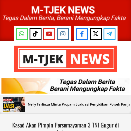
Skip
to
content
M-
TJEK
NEWS
Primary
Nelly Farlinza Minta Propam Evaluasi Penyidikan Polsek Panj
Navigation
Menu
Kasad Akan Pimpin Persemayaman 3 TNI Gugur di